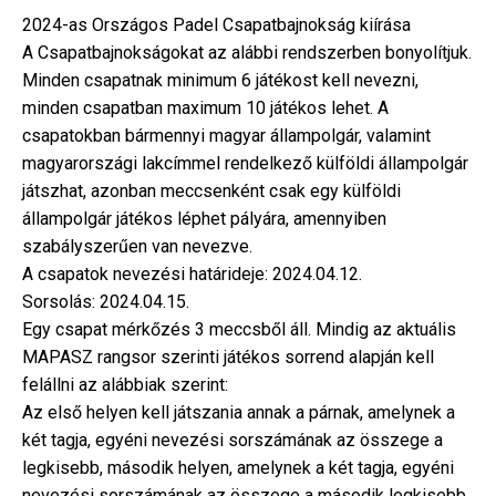
2024-as Országos Padel Csapatbajnokság kiírása
A Csapatbajnokságokat az alábbi rendszerben bonyolítjuk.
Minden csapatnak minimum 6 játékost kell nevezni,
minden csapatban maximum 10 játékos lehet. A
csapatokban bármennyi magyar állampolgár, valamint
magyarországi lakcímmel rendelkező külföldi állampolgár
játszhat, azonban meccsenként csak egy külföldi
állampolgár játékos léphet pályára, amennyiben
szabályszerűen van nevezve.
A csapatok nevezési határideje: 2024.04.12.
Sorsolás: 2024.04.15.
Egy csapat mérkőzés 3 meccsből áll. Mindig az aktuális
MAPASZ rangsor szerinti játékos sorrend alapján kell
felállni az alábbiak szerint:
Az első helyen kell játszania annak a párnak, amelynek a
két tagja, egyéni nevezési sorszámának az összege a
legkisebb, második helyen, amelynek a két tagja, egyéni
nevezési sorszámának az összege a második legkisebb