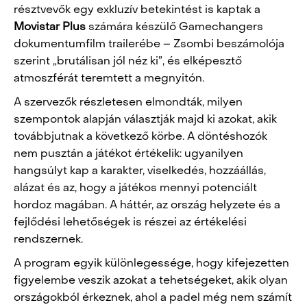
résztvevők egy exkluzív betekintést is kaptak a
Movistar Plus
számára készülő
Gamechangers
dokumentumfilm
trailerébe – Zsombi beszámolója
szerint „brutálisan jól néz ki”, és elképesztő
atmoszférát teremtett a megnyitón.
A szervezők részletesen elmondták, milyen
szempontok alapján választják majd ki azokat, akik
továbbjutnak a következő körbe. A döntéshozók
nem pusztán a játékot értékelik: ugyanilyen
hangsúlyt kap a
karakter, viselkedés, hozzáállás,
alázat
és az, hogy a játékos mennyi potenciált
hordoz magában. A háttér, az ország helyzete és a
fejlődési lehetőségek is részei az értékelési
rendszernek.
A program egyik különlegessége, hogy kifejezetten
figyelembe veszik azokat a tehetségeket, akik olyan
országokból érkeznek, ahol a padel még nem számít