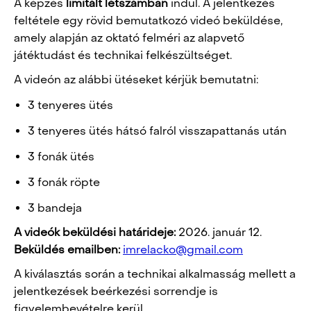
A képzés
limitált létszámban
indul. A jelentkezés
feltétele egy rövid bemutatkozó videó beküldése,
amely alapján az oktató felméri az alapvető
játéktudást és technikai felkészültséget.
A videón az alábbi ütéseket kérjük bemutatni:
3 tenyeres ütés
3 tenyeres ütés hátsó falról visszapattanás után
3 fonák ütés
3 fonák röpte
3 bandeja
A videók beküldési határideje:
2026. január 12.
Beküldés emailben:
imrelacko@gmail.com
A kiválasztás során a technikai alkalmasság mellett a
jelentkezések beérkezési sorrendje is
figyelembevételre kerül.