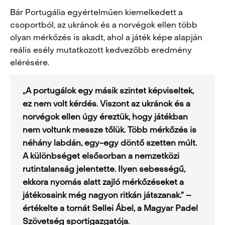
Bár Portugália egyértelműen kiemelkedett a
csoportból, az ukránok és a norvégok ellen több
olyan mérkőzés is akadt, ahol a játék képe alapján
reális esély mutatkozott kedvezőbb eredmény
elérésére.
„A portugálok egy másik szintet képviseltek,
ez nem volt kérdés. Viszont az ukránok és a
norvégok ellen úgy éreztük, hogy játékban
nem voltunk messze tőlük. Több mérkőzés is
néhány labdán, egy-egy döntő szetten múlt.
A különbséget elsősorban a nemzetközi
rutintalanság jelentette. Ilyen sebességű,
ekkora nyomás alatt zajló mérkőzéseket a
játékosaink még nagyon ritkán játszanak.” –
értékelte a tornát
Sellei Ábel
, a Magyar Padel
Szövetség sportigazgatója.