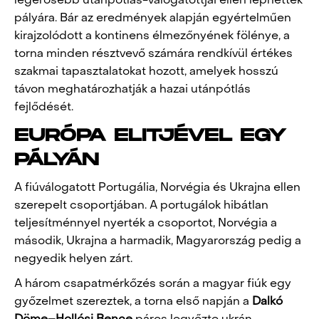
legerősebb utánpótlás-válogatottjai ellen léphettek
pályára. Bár az eredmények alapján egyértelműen
kirajzolódott a kontinens élmezőnyének fölénye, a
torna minden résztvevő számára rendkívül értékes
szakmai tapasztalatokat hozott, amelyek hosszú
távon meghatározhatják a hazai utánpótlás
fejlődését.
EURÓPA ELITJÉVEL EGY
PÁLYÁN
A fiúválogatott Portugália, Norvégia és Ukrajna ellen
szerepelt csoportjában. A portugálok hibátlan
teljesítménnyel nyerték a csoportot, Norvégia a
második, Ukrajna a harmadik, Magyarország pedig a
negyedik helyen zárt.
A három csapatmérkőzés során a magyar fiúk egy
győzelmet szereztek, a torna első napján a
Dalkó