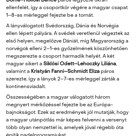
Döme–Hollósi Bence
páros legyőzte ukrán
ellenfelét, így a csoportkör végére a magyar csapat
1–8-as mérleggel fejezte be a tornát.
A lányválogatott Svédország, Dánia és Norvégia
ellen lépett pályára. A svédek veretlenül végeztek az
első helyen, megelőzve Dániát, míg Magyarország a
norvégok elleni 2–1-es győzelmének köszönhetően
megszerezte a csoport harmadik helyét. A két
magyar sikert a
Siklósi Odett–Lehoczky Liliána
,
valamint a
Kristyán Fanni–Schmidt Eliza
páros
szerezte, így a lányok 2–7-es mérleggel zárták a
kontinensviadalt.
Összességében a magyar válogatott három
megnyert mérkőzéssel fejezte be az Európa-
bajnokságot. Ezek az eredmények jól mutatják, hogy
a magyar utánpótlás már képes felvenni a versenyt
több olyan nemzettel is, amelyek jóval régebb óta
építik padelprogramjukat.