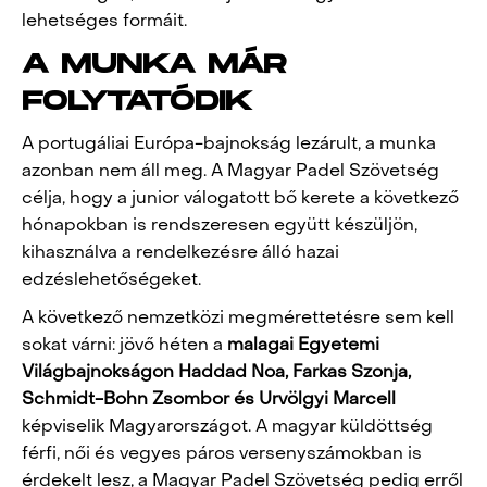
lehetséges formáit.
A MUNKA MÁR
FOLYTATÓDIK
A portugáliai Európa-bajnokság lezárult, a munka
azonban nem áll meg. A Magyar Padel Szövetség
célja, hogy a junior válogatott bő kerete a következő
hónapokban is rendszeresen együtt készüljön,
kihasználva a rendelkezésre álló hazai
edzéslehetőségeket.
A következő nemzetközi megmérettetésre sem kell
sokat várni: jövő héten a
malagai Egyetemi
Világbajnokságon
Haddad Noa, Farkas Szonja,
Schmidt-Bohn Zsombor és Urvölgyi Marcell
képviselik Magyarországot. A magyar küldöttség
férfi, női és vegyes páros versenyszámokban is
érdekelt lesz, a Magyar Padel Szövetség pedig erről