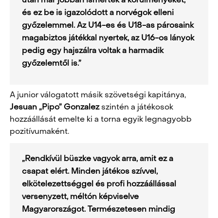
után már jobban ismerték a körülményeket,
és ez be is igazolódott a norvégok elleni
győzelemmel. Az U14-es és U18-as párosaink
magabiztos játékkal nyertek, az U16-os lányok
pedig egy hajszálra voltak a harmadik
győzelemtől is.”
A junior válogatott másik szövetségi kapitánya,
Jesuan „Pipo” Gonzalez
szintén a játékosok
hozzáállását emelte ki a torna egyik legnagyobb
pozitívumaként.
„Rendkívül büszke vagyok arra, amit ez a
csapat elért. Minden játékos szívvel,
elkötelezettséggel és profi hozzáállással
versenyzett, méltón képviselve
Magyarországot. Természetesen mindig