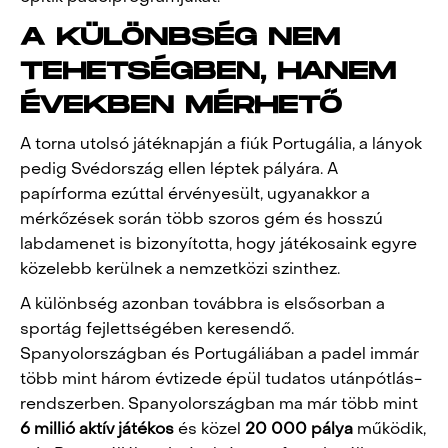
A KÜLÖNBSÉG NEM
TEHETSÉGBEN, HANEM
ÉVEKBEN MÉRHETŐ
A torna utolsó játéknapján a fiúk Portugália, a lányok
pedig Svédország ellen léptek pályára. A
papírforma ezúttal érvényesült, ugyanakkor a
mérkőzések során több szoros gém és hosszú
labdamenet is bizonyította, hogy játékosaink egyre
közelebb kerülnek a nemzetközi szinthez.
A különbség azonban továbbra is elsősorban a
sportág fejlettségében keresendő.
Spanyolországban és Portugáliában a padel immár
több mint három évtizede épül tudatos utánpótlás-
rendszerben. Spanyolországban ma már több mint
6 millió aktív játékos
és közel
20 000 pálya
működik,