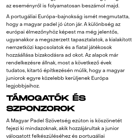
az eseményről is folyamatosan beszámol majd.
A portugáliai Európa-bajnokság ismét megmutatta,
hogy a magyar padel jó úton jár. A különbség az
európai élmezőnyhöz képest ma még jelentős,
ugyanakkor a megszerzett tapasztalatok, a kialakított
nemzetközi kapcsolatok és a fiatal játékosok
hozzáállása bizakodásra ad okot. Az alapok már
rendelkezésre állnak, most a következő évek
tudatos, kitartó építkezésén múlik, hogy a magyar
juniorok egyre közelebb kerüljenek Európa
legjobbjaihoz.
TÁMOGATÓK ÉS
SZPONZOROK
A Magyar Padel Szövetség ezúton is köszönetét
fejezi ki mindazoknak, akik hozzájárultak a junior
válogatott felkészüléséhez és portugáliai