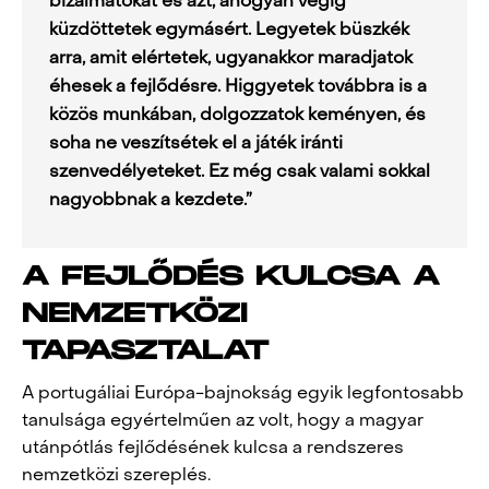
bizalmatokat és azt, ahogyan végig
küzdöttetek egymásért. Legyetek büszkék
arra, amit elértetek, ugyanakkor maradjatok
éhesek a fejlődésre. Higgyetek továbbra is a
közös munkában, dolgozzatok keményen, és
soha ne veszítsétek el a játék iránti
szenvedélyeteket. Ez még csak valami sokkal
nagyobbnak a kezdete.”
A FEJLŐDÉS KULCSA A
NEMZETKÖZI
TAPASZTALAT
A portugáliai Európa-bajnokság egyik legfontosabb
tanulsága egyértelműen az volt, hogy a magyar
utánpótlás fejlődésének kulcsa a rendszeres
nemzetközi szereplés.