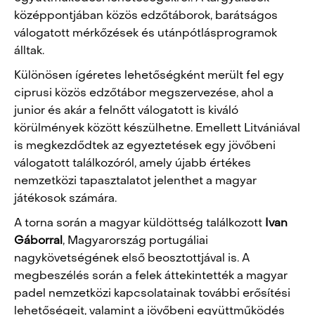
középpontjában közös edzőtáborok, barátságos
válogatott mérkőzések és utánpótlásprogramok
álltak.
Különösen ígéretes lehetőségként merült fel egy
ciprusi közös edzőtábor megszervezése, ahol a
junior és akár a felnőtt válogatott is kiváló
körülmények között készülhetne. Emellett Litvániával
is megkezdődtek az egyeztetések egy jövőbeni
válogatott találkozóról, amely újabb értékes
nemzetközi tapasztalatot jelenthet a magyar
játékosok számára.
A torna során a magyar küldöttség találkozott
Ivan
Gáborral
, Magyarország portugáliai
nagykövetségének első beosztottjával is. A
megbeszélés során a felek áttekintették a magyar
padel nemzetközi kapcsolatainak további erősítési
lehetőségeit, valamint a jövőbeni együttműködés