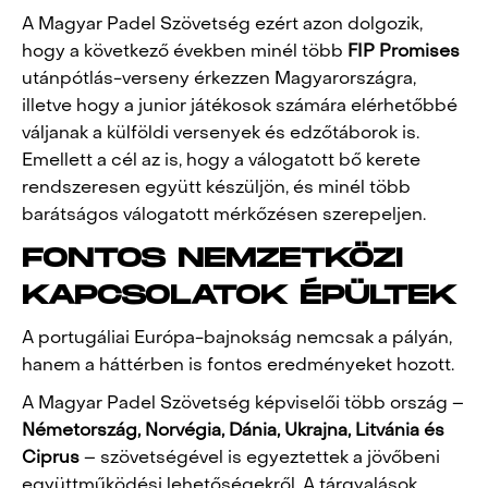
A Magyar Padel Szövetség ezért azon dolgozik,
hogy a következő években minél több
FIP Promises
utánpótlás-verseny érkezzen Magyarországra,
illetve hogy a junior játékosok számára elérhetőbbé
váljanak a külföldi versenyek és edzőtáborok is.
Emellett a cél az is, hogy a válogatott bő kerete
rendszeresen együtt készüljön, és minél több
barátságos válogatott mérkőzésen szerepeljen.
FONTOS NEMZETKÖZI
KAPCSOLATOK ÉPÜLTEK
A portugáliai Európa-bajnokság nemcsak a pályán,
hanem a háttérben is fontos eredményeket hozott.
A Magyar Padel Szövetség képviselői több ország –
Németország, Norvégia, Dánia, Ukrajna, Litvánia és
Ciprus
– szövetségével is egyeztettek a jövőbeni
együttműködési lehetőségekről. A tárgyalások