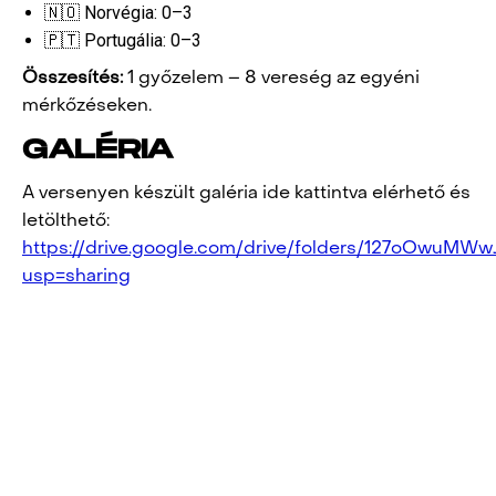
🇳🇴 Norvégia: 0–3
🇵🇹 Portugália: 0–3
Összesítés:
1 győzelem – 8 vereség az egyéni
mérkőzéseken.
GALÉRIA
A versenyen készült galéria ide kattintva elérhető és
letölthető:
https://drive.google.com/drive/folders/127oOwuM
usp=sharing
POST
NAVIGATION