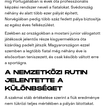
míg Portugáliában is évek óta professzionális
képzési rendszer neveli a fiatalokat. Svédország
néhány év alatt több ezer pályát épített,
Norvégiában pedig több száz fedett pálya biztosítja
az egész éves felkészülést.
Ezekben az országokban a mostani junior válogatott
játékosok jelentős része kisgyermekkora óta
kizárólag padelt játszik. Magyarországon ezzel
szemben a legtöbb fiatal még néhány éve is
elsősorban teniszezett, és csak később váltott erre
a sportágra.
A NEMZETKÖZI RUTIN
JELENTETTE A
KÜLÖNBSÉGET
A szakmai stáb értékelése szerint a fiúk eredménye
nem tükrözi teljes mértékben a pályán látottakat.