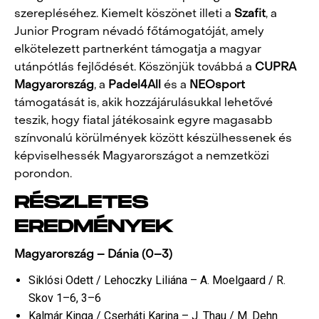
szerepléséhez. Kiemelt köszönet illeti a
Szafit
, a
Junior Program névadó főtámogatóját, amely
elkötelezett partnerként támogatja a magyar
utánpótlás fejlődését. Köszönjük továbbá a
CUPRA
Magyarország
, a
Padel4All
és a
NEOsport
támogatását is, akik hozzájárulásukkal lehetővé
teszik, hogy fiatal játékosaink egyre magasabb
színvonalú körülmények között készülhessenek és
képviselhessék Magyarországot a nemzetközi
porondon.
RÉSZLETES
EREDMÉNYEK
Magyarország – Dánia (0–3)
Siklósi Odett / Lehoczky Liliána – A. Moelgaard / R.
Skov 1–6, 3–6
Kalmár Kinga / Cserháti Karina – J. Thau / M. Dehn