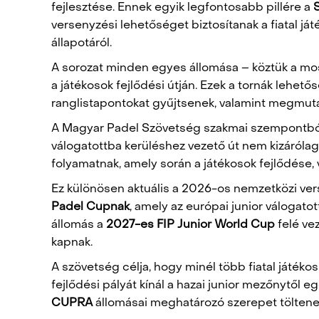
fejlesztése. Ennek egyik legfontosabb pillére a
versenyzési lehetőséget biztosítanak a fiatal j
állapotáról.
A sorozat minden egyes állomása – köztük a mo
a játékosok fejlődési útján. Ezek a tornák lehet
ranglistapontokat gyűjtsenek, valamint megmuta
A Magyar Padel Szövetség szakmai szempontból f
válogatottba kerüléshez vezető út nem kizárólag
folyamatnak, amely során a játékosok fejlődése, 
Ez különösen aktuális a 2026-os nemzetközi ve
Padel Cupnak
, amely az európai junior válogat
állomás a
2027-es FIP Junior World Cup
felé ve
kapnak.
A szövetség célja, hogy minél több fiatal játék
fejlődési pályát kínál a hazai junior mezőnytől
CUPRA
állomásai meghatározó szerepet töltene