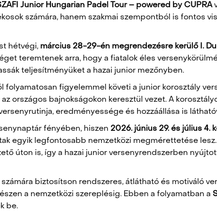
SZAFI Junior Hungarian Padel Tour – powered by CUPRA
v
átékosok számára, hanem szakmai szempontból is fontos vis
st hétvégi,
március 28-29-én megrendezésre kerülő I. Du
őséget teremtenek arra, hogy a fiatalok éles versenykörülm
ssák teljesítményüket a hazai junior mezőnyben.
olyamatosan figyelemmel követi a junior korosztály verse
 az országos bajnokságokon keresztül vezet. A korosztály
versenyrutinja, eredményessége és hozzáállása is láthatóv
rsenynaptár fényében, hiszen
2026. június 29. és július 4.
ottak egyik legfontosabb nemzetközi megmérettetése lesz.
zető úton is, így a hazai junior versenyrendszerben nyúj
os számára biztosítson rendszeres, átlátható és motiváló 
 egészen a nemzetközi szereplésig. Ebben a folyamatban a
S
k be.