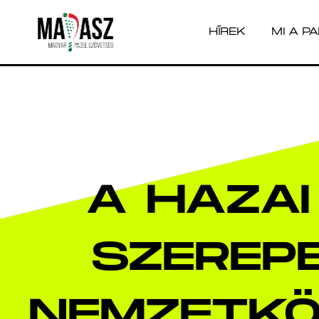
HÍREK
MI A P
HÍREK
MI A P
A HAZAI
SZEREPE
NEMZETKÖ