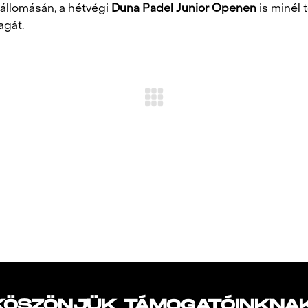
állomásán, a hétvégi
Duna Padel Junior Openen
is minél t
agát.
KÖSZÖNJÜK TÁMOGATÓINKNAK