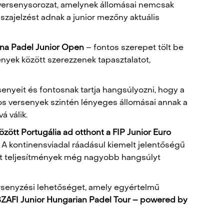
ersenysorozat, amelynek állomásai nemcsak
szajelzést adnak a junior mezőny aktuális
na Padel Junior Open
– fontos szerepet tölt be
ények között szerezzenek tapasztalatot,
nyeit és fontosnak tartja hangsúlyozni, hogy a
os versenyek szintén lényeges állomásai annak a
á válik.
 között Portugália ad otthont a FIP Junior Euro
 A kontinensviadal ráadásul kiemelt jelentőségű
tott teljesítmények még nagyobb hangsúlyt
versenyzési lehetőséget, amely egyértelmű
ZAFI Junior Hungarian Padel Tour – powered by