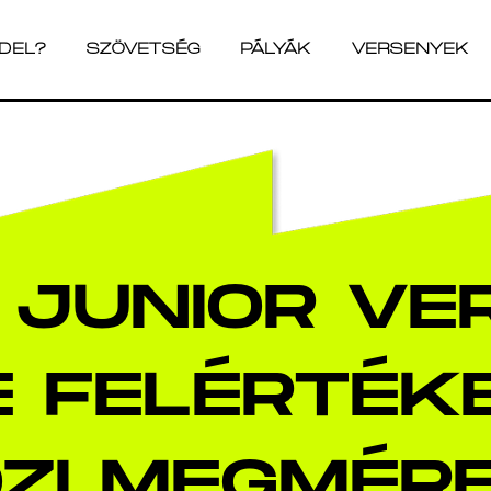
ADEL?
SZÖVETSÉG
PÁLYÁK
VERSENYEK
ADEL?
SZÖVETSÉG
PÁLYÁK
VERSENYEK
 JUNIOR V
 FELÉRTÉK
ZI MEGMÉR