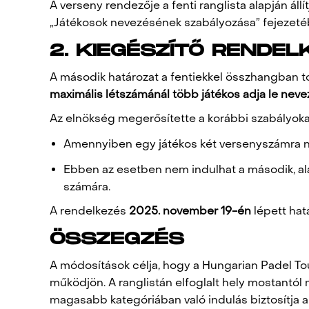
A verseny rendezője a fenti ranglista alapján áll
„Játékosok nevezésének szabályozása” fejezeté
2. KIEGÉSZÍTŐ RENDE
A második határozat a fentiekkel összhangban tov
maximális létszámánál több játékos adja le neve
Az elnökség megerősítette a korábbi szabályokat,
Amennyiben egy játékos két versenyszámra n
Ebben az esetben nem indulhat a második, ala
számára.
A rendelkezés
2025. november 19-én
lépett hat
ÖSSZEGZÉS
A módosítások célja, hogy a Hungarian Padel To
működjön. A ranglistán elfoglalt hely mostantó
magasabb kategóriában való indulás biztosítja a 