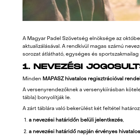
A Magyar Padel Szövetség elnöksége az októberi
aktualizálásával. A rendkívül magas számú nevez
sorozat átlátható, egységes és sportszakmailag 
1. NEVEZÉSI JOGOSUL
Minden
MAPASZ hivatalos regisztrációval rende
A versenyrendezőknek a versenykiírásban kötelez
tábla) bonyolítják le.
A zárt táblára való bekerülést két feltétel határo
a nevezési határidőn belüli jelentkezés
,
a nevezési határidő napján érvényes hivatal