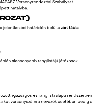
ly a MAPASZ Versenyrendezési Szabályzat
épett hatályba.
ÁROZAT)
a jelentkezési határidőn belül
a zárt tábla
a.
áblán alacsonyabb ranglistájú játékosok
yozott, igazságos és ranglistaalapú rendszerben
t, a két versenyszámra nevezők esetében pedig a