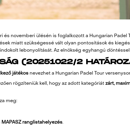
 és novemberi ülésén is foglalkozott a Hungarian Padel 
ések miatt szükségessé vált olyan pontosítások és kiegés
indokolt lebonyolítását. Az elnökség egyhangú döntéssel 
TSÁG (20251022/2 HATÁROZ
lkező játékos
nevezhet a Hungarian Padel Tour versenysor
ően rögzíteniük kell, hogy az adott kategóriát
zárt, maxim
zza meg:
os MAPASZ ranglistahelyezés
.