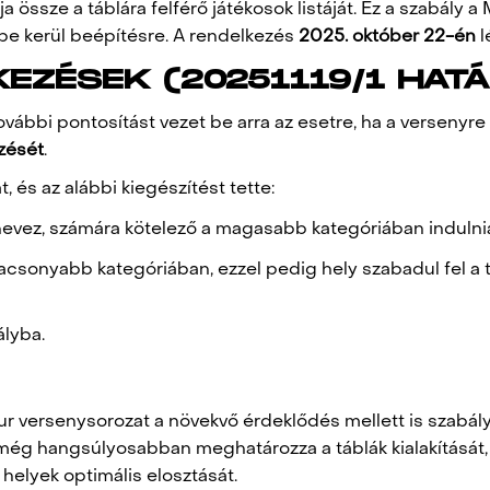
ítja össze a táblára felférő játékosok listáját. Ez a szabá
be kerül beépítésre. A rendelkezés
2025. október 22-én
l
LKEZÉSEK (20251119/1 HAT
ábbi pontosítást vezet be arra az esetre, ha a versenyre 
zését
.
 és az alábbi kiegészítést tette:
evez, számára kötelező a magasabb kategóriában indulni
csonyabb kategóriában, ezzel pedig hely szabadul fel a t
ályba.
ur versenysorozat a növekvő érdeklődés mellett is szabál
l még hangsúlyosabban meghatározza a táblák kialakításá
helyek optimális elosztását.