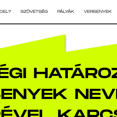
ADEL?
SZÖVETSÉG
PÁLYÁK
VERSENYEK
ADEL?
SZÖVETSÉG
PÁLYÁK
VERSENYEK
ÉGI HATÁRO
ENYEK NEV
RÉVEL KAPC