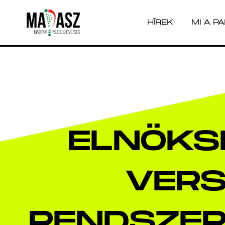
HÍREK
MI A P
HÍREK
MI A P
ELNÖKS
VERS
RENDSZE