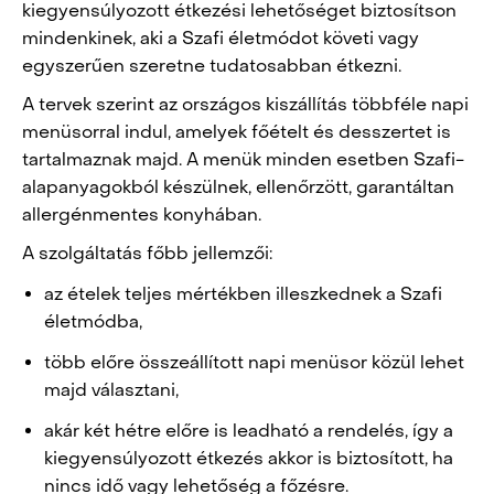
kiegyensúlyozott étkezési lehetőséget biztosítson
mindenkinek, aki a Szafi életmódot követi vagy
egyszerűen szeretne tudatosabban étkezni.
A tervek szerint az országos kiszállítás többféle napi
menüsorral indul, amelyek főételt és desszertet is
tartalmaznak majd. A menük minden esetben Szafi-
alapanyagokból készülnek, ellenőrzött, garantáltan
allergénmentes konyhában.
A szolgáltatás főbb jellemzői:
az ételek teljes mértékben illeszkednek a Szafi
életmódba,
több előre összeállított napi menüsor közül lehet
majd választani,
akár két hétre előre is leadható a rendelés, így a
kiegyensúlyozott étkezés akkor is biztosított, ha
nincs idő vagy lehetőség a főzésre.