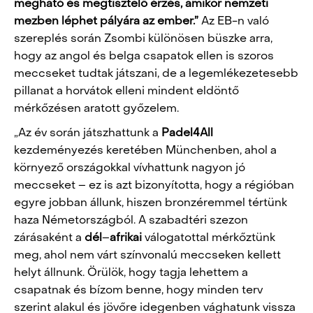
megható és megtisztelő érzés, amikor nemzeti
mezben léphet pályára az ember.”
Az EB-n való
szereplés során Zsombi különösen büszke arra,
hogy az angol és belga csapatok ellen is szoros
meccseket tudtak játszani, de a legemlékezetesebb
pillanat a horvátok elleni mindent eldöntő
mérkőzésen aratott győzelem.
„Az év során játszhattunk a
Padel4All
kezdeményezés keretében Münchenben, ahol a
környező országokkal vívhattunk nagyon jó
meccseket – ez is azt bizonyította, hogy a régióban
egyre jobban állunk, hiszen bronzéremmel tértünk
haza Németországból. A szabadtéri szezon
zárásaként a
dél
–
afrikai
válogatottal mérkőztünk
meg, ahol nem várt színvonalú meccseken kellett
helyt állnunk. Örülök, hogy tagja lehettem a
csapatnak és bízom benne, hogy minden terv
szerint alakul és jövőre idegenben vághatunk vissza