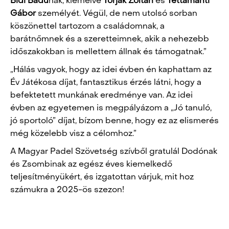
Bidi Badu
nak, kiemelve
Torják Zoltán
és
Tettamanti
Gábor
személyét. Végül, de nem utolsó sorban
köszönettel tartozom a családomnak, a
barátnőmnek és a szeretteimnek, akik a nehezebb
időszakokban is mellettem állnak és támogatnak.”
„Hálás vagyok, hogy az idei évben én kaphattam az
Év Játékosa díjat, fantasztikus érzés látni, hogy a
befektetett munkának eredménye van. Az idei
évben az egyetemen is megpályázom a „Jó tanuló,
jó sportoló” díjat, bízom benne, hogy ez az elismerés
még közelebb visz a célomhoz.”
A Magyar Padel Szövetség szívből gratulál Dodónak
és Zsombinak az egész éves kiemelkedő
teljesítményükért, és izgatottan várjuk, mit hoz
számukra a 2025-ös szezon!