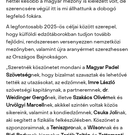
héttel később a magyar mezőny is kiélezett volt, de
szerencsére végül itt is mi állhattunk a dobogó
legfelső fokára.
A legfontosabb 2025-ös céljai között szerepel,
hogy külföldi edzőtáborokban tudjon tovább
fejlődni, rendszeresen versenyezzen nemzetközi
mezőnyben, valamint újra aranyérmet szerezhessen
az Országos Bajnokságon.
„Szeretnék köszönetet mondani a
Magyar
Padel
Szövetség
nek, hogy bizalmat szavaztak és lehetővé
tették az utazásokat, az edzőmnek,
Imre
László
szövetségi kapitánynak, a partneremnek,
dr
.
Weidinger
Gergő
nek, illetve
Szakács Olivérn
ek és
Urvölgyi
Marcell
nek, akikkel szintén voltak közös
sikereink, valamint a kondiedzőmnek,
Csuka Joli
nak,
aki segített a fizikális felkészülésben. Köszönet a
szponzoraimnak, a
Teniszpro
nak, a
Wilson
nak és a