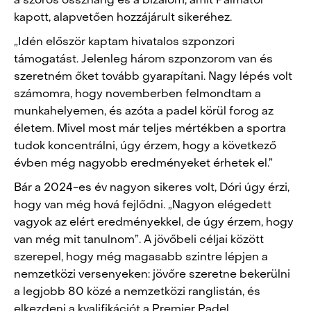
a szoros összhang és a bizalom, amit Pálmától
kapott, alapvetően hozzájárult sikeréhez.
„Idén először kaptam hivatalos szponzori
támogatást. Jelenleg három szponzorom van és
szeretném őket tovább gyarapítani. Nagy lépés volt
számomra, hogy novemberben felmondtam a
munkahelyemen, és azóta a padel körül forog az
életem. Mivel most már teljes mértékben a sportra
tudok koncentrálni, úgy érzem, hogy a következő
évben még nagyobb eredményeket érhetek el.”
Bár a 2024-es év nagyon sikeres volt, Dóri úgy érzi,
hogy van még hová fejlődni. „Nagyon elégedett
vagyok az elért eredményekkel, de úgy érzem, hogy
van még mit tanulnom”. A jövőbeli céljai között
szerepel, hogy még magasabb szintre lépjen a
nemzetközi versenyeken: jövőre szeretne bekerülni
a legjobb 80 közé a nemzetközi ranglistán, és
elkezdeni a kvalifikációt a Premier Padel