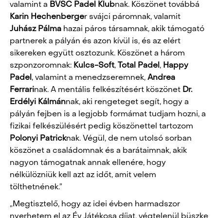
valamint a
BVSC Padel Klub
nak. Köszönet továbbá
Karin Hechenberge
r svájci páromnak, valamit
Juhász
Pálma
hazai páros társamnak, akik támogató
partnerek a pályán és azon kívül is, és az elért
sikereken együtt osztozunk. Köszönet a három
szponzoromnak:
Kulcs-Soft
,
Total
Padel
,
Happy
Padel
, valamint a menedzseremnek,
Andrea
Ferrari
nak. A mentális felkészítésért köszönet
Dr.
Erdélyi Kálmán
nak, aki rengeteget segít, hogy a
pályán fejben is a legjobb formámat tudjam hozni, a
fizikai felkészülésért pedig köszönettel tartozom
Polonyi Patrick
nak. Végül, de nem utolsó sorban
köszönet a családomnak és a barátaimnak, akik
nagyon támogatnak annak ellenére, hogy
nélkülözniük kell azt az időt, amit velem
tölthetnének.”
„Megtisztelő, hogy az idei évben harmadszor
nyerhetem el az Év Játékosa díjat, végtelenül büszke