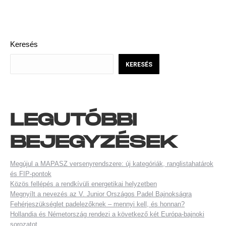
POST
NAVIGATION
Keresés
KERESÉS
LEGUTÓBBI
BEJEGYZÉSEK
Megújul a MAPASZ versenyrendszere: új kategóriák, ranglistahatárok
és FIP-pontok
Közös fellépés a rendkívüli energetikai helyzetben
Megnyílt a nevezés az V. Junior Országos Padel Bajnokságra
Fehérjeszükséglet padelezőknek – mennyi kell, és honnan?
Hollandia és Németország rendezi a következő két Európa-bajnoki
sorozatot