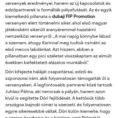
versenyek eredményei, hanem az új kapcsolatok és
edzőpartnerek is formálták pályafutását. Az év egyik
kiemelkedő pillanata a
dubaji FIP Promotion
versenyen elért történelmi siker, ahol első magyar
játékosként sikerült aranyéremmel hazatérni
nemzetközi versenyről. „A mai napig könnybe lábad
a szemem, ahogy Karinnal meg tudtuk csinálni az
első meccs labdánkat. Azt hiszem, abban a
pillanatban egy pici szeletet visszakaptam az elmúlt
években befektetett alázatos munkából.”
Dóri kifejezte háláját csapattársai, edzői és
szponzorai iránt, akik folyamatosan támogatták őt a
versenyeken. A legfontosabb partnerei közé tartozik
Juhász Pálma, aki nemcsak a pályán, hanem azon
kívül is segítette Dóri fejlődését. A kettősük több
országos bajnoki címet is szerzett, és folyamatosan
egyre sikeresebbé váltak. Dóri külön kiemelte, hogy