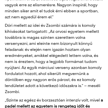
vagyok erre az elismerésre. Nagyon inspirál, hogy
minden siker amit el tudok érni ebben a sportban,
azt nem egyedül érem el.”
Dóri mellett az idei év Zsombi számára is komoly
kihívásokat tartogatott: „Az orvosi egyetem mellett
továbbra is magas szinten szerettem volna
versenyezni, ami eleinte nem bizonyult könnyű
feladanak: év elején nem igazán hoztam olyan
eredményeket, amikkel elégedett lettem volna, és
nem is éreztem, hogy a legjobb formámat tudom
nyújtani. Az egyik márciusi verseny azonban komoly
fordulatot hozott, ahol sikerült megvernünk a
döntőben egy nagyon erős párost, és ez komoly
lendületet adott a következő időszakra is.” – meséli
Zsombi.
„Szinte az egész év borzasztóan intenzív volt, mivel
a
padel mellett az egyetem is rengeteg időt és