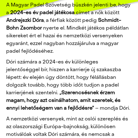
A Magyar Padel Szövetség büszkén jelenti be, hogy
a
2024-es év padel játékosa
címet a nők között
Andrejszki Dóra
, a férfiak között pedig
Schmidt-
Bohn Zsombor
nyerte el. Mindkét játékos példátlan
sikereket ért el hazai és nemzetközi versenyeken
egyaránt, ezzel nagyban hozzájárulva a magyar
padel fejlődéséhez.
Dóri számára a 2024-es év különleges
jelentőséggel bír, hiszen a karrierje új szakaszba
lépett: év elején úgy döntött, hogy félállásban
dolgozik tovább, hogy több időt tudjon a padel
karrierjének szentelni.
„Szerencsésnek érzem
magam, hogy azt csinálhatom, amit szeretek, és
ennyi lehetőségem van a fejlődésre”
– mondja Dóri.
A nemzetközi versenyek, mint az oslói szereplés és
az olaszországi Európa-bajnokság, különösen
motiválóak voltak Dóri számára, és nemcsak a