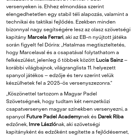
versenyeken is. Ehhez elmondása szerint
elengedhetetlen egy stabil téli alapozás, valamint a
technikai és taktikai fejlődés. Ezekben minden
bizonnyal nagy segítségére lesz az olasz szövetségi
kapitány
Marcela
Ferrari
, aki az EB-n nyújtott játéka
során figyelt fel Dórira: „Hatalmas megtiszteltetés,
hogy Marcelaval és a csapatával folytathatom a
felkészülést, jelenleg ő többek között
Lucia
Sainz
–
korábbi világbajnok, világranglista 11. helyezett
spanyol játékos – edzője és terv szerint velük
készülhetek fel a 2025-ös versenyszezonra.”
„Köszönettel tartozom a Magyar Padel
Szövetségnek, hogy tudtam két nemzetközi
csapatversenyen magyar színekben versenyezni, a
spanyol
Future Padel Academy
nek és
Darek Riba
edzőnek,
Imre László
nak, aki szövetségi
kapitányként és edzőként segítette a fejlődésemet,