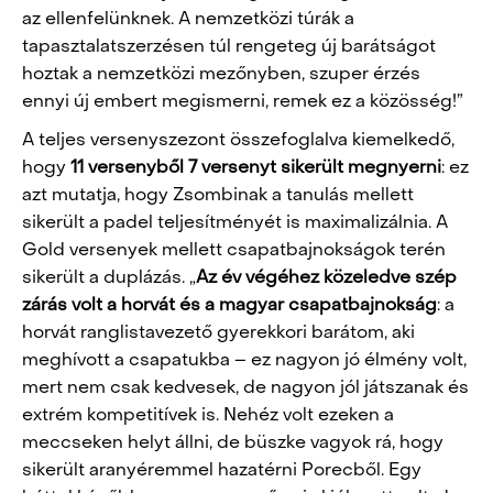
az ellenfelünknek. A nemzetközi túrák a
tapasztalatszerzésen túl rengeteg új barátságot
hoztak a nemzetközi mezőnyben, szuper érzés
ennyi új embert megismerni, remek ez a közösség!”
A teljes versenyszezont összefoglalva kiemelkedő,
hogy
11 versenyből 7 versenyt sikerült megnyerni
: ez
azt mutatja, hogy Zsombinak a tanulás mellett
sikerült a padel teljesítményét is maximalizálnia. A
Gold versenyek mellett csapatbajnokságok terén
sikerült a duplázás. „
Az év végéhez közeledve szép
zárás volt a horvát és a magyar csapatbajnokság
: a
horvát ranglistavezető gyerekkori barátom, aki
meghívott a csapatukba – ez nagyon jó élmény volt,
mert nem csak kedvesek, de nagyon jól játszanak és
extrém kompetitívek is. Nehéz volt ezeken a
meccseken helyt állni, de büszke vagyok rá, hogy
sikerült aranyéremmel hazatérni Porecből. Egy