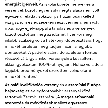
energiát igényelt
. Az iskolai követelmények és a
versenyek közötti egyensúly megtalálása nem volt
egyszerű feladat: sokszor párhuzamosan kellett
vizsgáznom és edzéseken részt vennem, nem volt
ritka, hogy éjjel-nappal a tanulás és a versenyek
között osztottam meg az időmet. Ilyenkor még
inkább szükség volt a hatékony időbeosztásra, hogy
mindkét területen meg tudjam hozni a legjobb
döntéseket. A padelre szánt idő az életem fontos
részévé vált, így amikor versenyekre készültem,
akkor igyekeztem 100%-ot nyújtani. Nehéz volt, de a
legjobb eredményeket szerettem volna elérni
mindkét fronton.”
Az
oslói
kvalifikációs
verseny
és a
szardíniai Európa-
bajnokság
az év legfontosabb versenyei közé
tartoznak Zsombi számára.
„A magas színvonalú
szervezés és mérkőzések mellett egyszerre