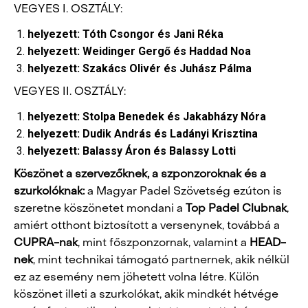
VEGYES I. OSZTÁLY:
helyezett: Tóth Csongor és Jani Réka
helyezett: Weidinger Gergő és Haddad Noa
helyezett: Szakács Olivér és Juhász Pálma
VEGYES II. OSZTÁLY:
helyezett: Stolpa Benedek és Jakabházy Nóra
helyezett: Dudik András és Ladányi Krisztina
helyezett: Balassy Áron és Balassy Lotti
Köszönet a szervezőknek, a szponzoroknak és a
szurkolóknak:
a Magyar Padel Szövetség ezúton is
szeretne köszönetet mondani a
Top Padel Clubnak
,
amiért otthont biztosított a versenynek, továbbá a
CUPRA-nak
, mint főszponzornak, valamint a
HEAD-
nek
, mint technikai támogató partnernek, akik nélkül
ez az esemény nem jöhetett volna létre. Külön
köszönet illeti a szurkolókat, akik mindkét hétvége