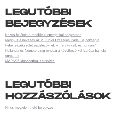
LEGUTÓBBI
BEJEGYZÉSEK
Közös fellépés a rendkívüli energetikai helyzetben
Megnyílt a nevezés az V. Junior Országos Padel Bajnokságra
Fehérjeszükséglet padelezőknek – mennyi kell, és honnan?
Hollandia és Németország rendezi a következő két Európa-bajnoki
sorozatot
MAPASZ klubadatbázis-frissítés
LEGUTÓBBI
HOZZÁSZÓLÁSOK
Nincs megjeleníthető bejegyzés.