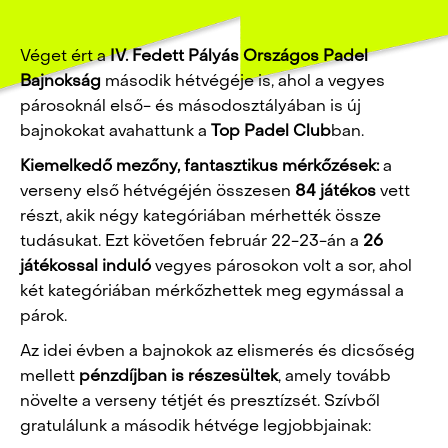
Véget ért a
IV. Fedett Pályás Országos Padel
Bajnokság
második hétvégéje is, ahol a vegyes
párosoknál első- és másodosztályában is új
bajnokokat avahattunk a
Top Padel Club
ban.
Kiemelkedő mezőny, fantasztikus mérkőzések:
a
verseny első hétvégéjén összesen
84 játékos
vett
részt, akik négy kategóriában mérhették össze
tudásukat. Ezt követően február 22-23-án a
26
játékossal induló
vegyes párosokon volt a sor, ahol
két kategóriában mérkőzhettek meg egymással a
párok.
Az idei évben a bajnokok az elismerés és dicsőség
mellett
pénzdíjban is részesültek
, amely tovább
növelte a verseny tétjét és presztízsét. Szívből
gratulálunk a második hétvége legjobbjainak: