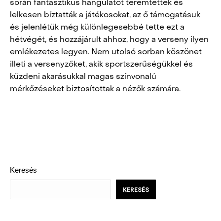
során fantasztikus hangulatot teremtettek és
lelkesen bíztatták a játékosokat, az ő támogatásuk
és jelenlétük még különlegesebbé tette ezt a
hétvégét, és hozzájárult ahhoz, hogy a verseny ilyen
emlékezetes legyen. Nem utolsó sorban köszönet
illeti a versenyzőket, akik sportszerűségükkel és
küzdeni akarásukkal magas színvonalú
mérkőzéseket biztosítottak a nézők számára.
POST
NAVIGATION
Keresés
KERESÉS