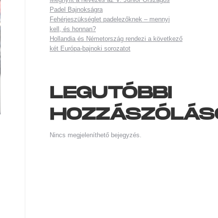
Padel Bajnokságra
Fehérjeszükséglet padelezőknek – mennyi
kell, és honnan?
Hollandia és Németország rendezi a következő
két Európa-bajnoki sorozatot
LEGUTÓBBI
HOZZÁSZÓLÁS
Nincs megjeleníthető bejegyzés.