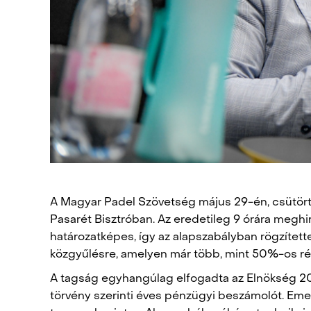
A Magyar Padel Szövetség május 29-én, csütör
Pasarét Bisztróban. Az eredetileg 9 órára megh
határozatképes, így az alapszabályban rögzített
közgyűlésre, amelyen már több, mint 50%-os rész
A tagság egyhangúlag elfogadta az Elnökség 202
törvény szerinti éves pénzügyi beszámolót. Emel