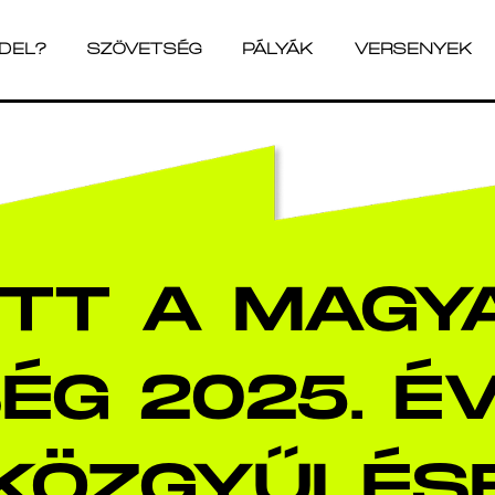
ADEL?
SZÖVETSÉG
PÁLYÁK
VERSENYEK
ADEL?
SZÖVETSÉG
PÁLYÁK
VERSENYEK
TT A MAGY
ÉG 2025. ÉV
KÖZGYŰLÉS