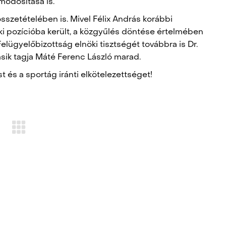
módosítása is.
sszetételében is. Mivel Félix András korábbi
nöki pozícióba került, a közgyűlés döntése értelmében
Felügyelőbizottság elnöki tisztségét továbbra is Dr.
ásik tagja Máté Ferenc László marad.
és a sportág iránti elkötelezettséget!