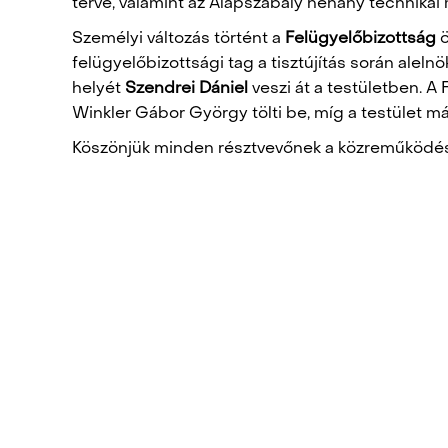
terve, valamint az Alapszabály néhány technikai 
Személyi változás történt a
Felügyelőbizottság
ö
felügyelőbizottsági tag a tisztújítás során alel
helyét
Szendrei Dániel
veszi át a testületben. A 
Winkler Gábor György tölti be, míg a testület m
Köszönjük minden résztvevőnek a közreműködést 
POST
NAVIGATION