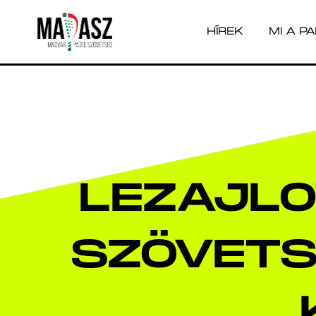
HÍREK
MI A P
HÍREK
MI A P
LEZAJLO
SZÖVETS