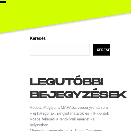
Keresés
KERESÉS
LEGUTÓBBI
BEJEGYZÉSEK
Védett: Megújul a MAPASZ versenyrendszere
– új kategóriák, ranglistahatárok és FIP-pontok
Közös fellépés a rendkívüli energetikai
helyzetben
Megnyílt a nevezés az V. Junior Országos