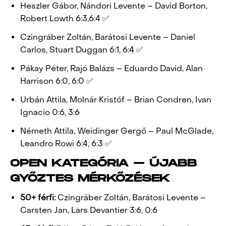
Heszler Gábor, Nándori Levente – David Borton,
Robert Lowth 6:3,6:4 ✅
Czingráber Zoltán, Barátosi Levente – Daniel
Carlos, Stuart Duggan 6:1, 6:4 ✅
Pákay Péter, Rajó Balázs – Eduardo David, Alan
Harrison 6:0, 6:0 ✅
Urbán Attila, Molnár Kristóf – Brian Condren, Ivan
Ignacio 0:6, 3:6
Németh Attila, Weidinger Gergő – Paul McGlade,
Leandro Rowi 6:4, 6:3 ✅
OPEN KATEGÓRIA – ÚJABB
GYŐZTES MÉRKŐZÉSEK
50+ férfi:
Czingráber Zoltán, Barátosi Levente –
Carsten Jan, Lars Devantier 3:6, 0:6