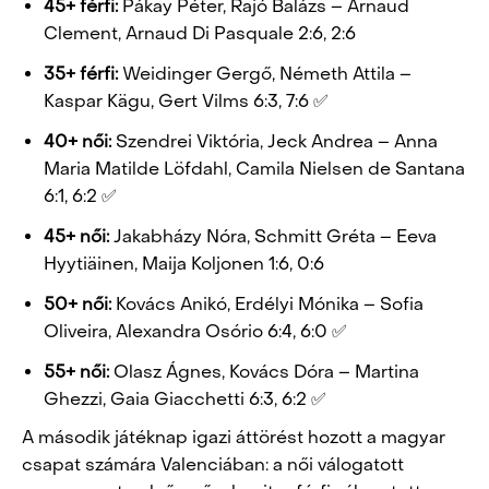
45+ férfi:
Pákay Péter, Rajó Balázs – Arnaud
Clement, Arnaud Di Pasquale 2:6, 2:6
35+ férfi:
Weidinger Gergő, Németh Attila –
Kaspar Kägu, Gert Vilms 6:3, 7:6 ✅
40+ női:
Szendrei Viktória, Jeck Andrea – Anna
Maria Matilde Löfdahl, Camila Nielsen de Santana
6:1, 6:2 ✅
45+ női:
Jakabházy Nóra, Schmitt Gréta – Eeva
Hyytiäinen, Maija Koljonen 1:6, 0:6
50+ női:
Kovács Anikó, Erdélyi Mónika – Sofia
Oliveira, Alexandra Osório 6:4, 6:0 ✅
55+ női:
Olasz Ágnes, Kovács Dóra – Martina
Ghezzi, Gaia Giacchetti 6:3, 6:2 ✅
A második játéknap igazi áttörést hozott a magyar
csapat számára Valenciában: a női válogatott