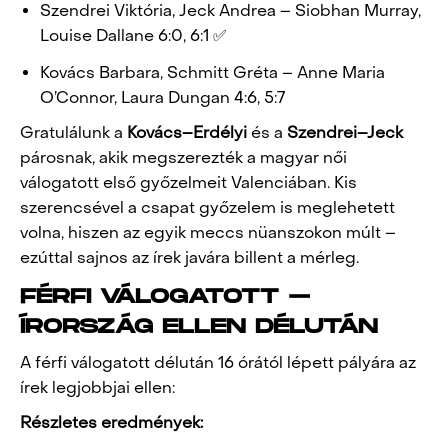
Szendrei Viktória, Jeck Andrea – Siobhan Murray,
Louise Dallane 6:0, 6:1 ✅
Kovács Barbara, Schmitt Gréta – Anne Maria
O’Connor, Laura Dungan 4:6, 5:7
Gratulálunk a
Kovács–Erdélyi
és a
Szendrei–Jeck
párosnak, akik megszerezték a magyar női
válogatott első győzelmeit Valenciában. Kis
szerencsével a csapat győzelem is meglehetett
volna, hiszen az egyik meccs nüanszokon múlt –
ezúttal sajnos az írek javára billent a mérleg.
FÉRFI VÁLOGATOTT –
ÍRORSZÁG ELLEN DÉLUTÁN
A férfi válogatott délután 16 órától lépett pályára az
írek legjobbjai ellen:
Részletes eredmények: