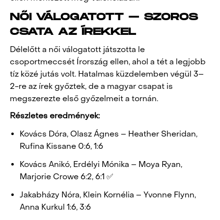
NŐI VÁLOGATOTT – SZOROS
CSATA AZ ÍREKKEL
Délelőtt a női válogatott játszotta le
csoportmeccsét Írország ellen, ahol a tét a legjobb
tíz közé jutás volt. Hatalmas küzdelemben végül 3–
2-re az írek győztek, de a magyar csapat is
megszerezte első győzelmeit a tornán.
Részletes eredmények:
Kovács Dóra, Olasz Ágnes – Heather Sheridan,
Rufina Kissane 0:6, 1:6
Kovács Anikó, Erdélyi Mónika – Moya Ryan,
Marjorie Crowe 6:2, 6:1 ✅
Jakabházy Nóra, Klein Kornélia – Yvonne Flynn,
Anna Kurkul 1:6, 3:6