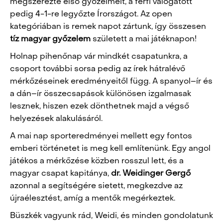
megszerezte első győzelmeit, a férfi válogatott
pedig 4-1-re legyőzte Írországot. Az open
kategóriában is remek napot zártunk, így összesen
tíz magyar győzelem
született a mai játéknapon!
Holnap pihenőnap vár mindkét csapatunkra, a
csoport további sorsa pedig az írek hátralévő
mérkőzéseinek eredményeitől függ. A spanyol–ír és
a dán–ír összecsapások különösen izgalmasak
lesznek, hiszen ezek dönthetnek majd a végső
helyezések alakulásáról.
A mai nap sporteredményei mellett egy fontos
emberi történetet is meg kell említenünk. Egy angol
játékos a mérkőzése közben rosszul lett, és a
magyar csapat kapitánya,
dr. Weidinger Gergő
azonnal a segítségére sietett, megkezdve az
újraélesztést, amíg a mentők megérkeztek.
Büszkék vagyunk rád, Weidi, és minden gondolatunk