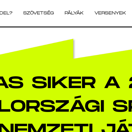
ADEL?
SZÖVETSÉG
PÁLYÁK
VERSENYEK
ADEL?
SZÖVETSÉG
PÁLYÁK
VERSENYEK
S SIKER A
LORSZÁGI SP
I NEMZETI J