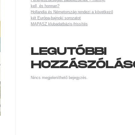
kell, és honnan?
Hollandia és Németország rendezi a következő
két Európa-bajnoki sorozatot
MAPASZ klubadatbázis-frissítés
LEGUTÓBBI
HOZZÁSZÓLÁS
Nincs megjeleníthető bejegyzés.