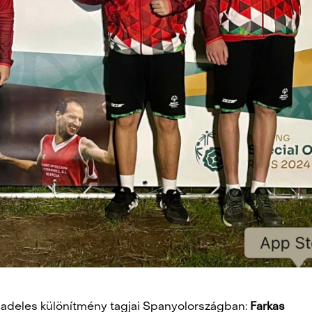
 padeles különítmény tagjai Spanyolországban:
Farkas