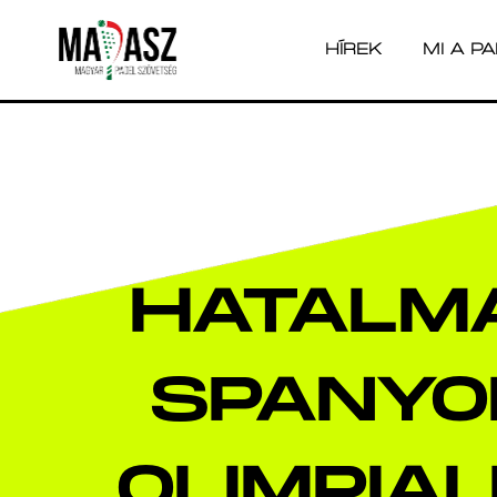
HÍREK
MI A P
HÍREK
MI A P
HATALMA
SPANYO
OLIMPIA