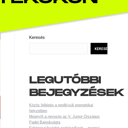
Keresés
KERESÉS
LEGUTÓBBI
BEJEGYZÉSEK
Közös fellépés a rendkívüli energetikai
helyzetben
Megnyílt a nevezés az V. Junior Országos
Padel Bajnokságra
Fehérjeszükséglet padelezőknek – mennyi