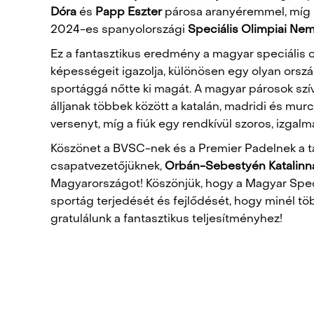
Dóra
és
Papp Eszter
párosa aranyéremmel, míg
2024-es spanyolországi
Speciális Olimpiai Nem
Ez a fantasztikus eredmény a magyar speciális 
képességeit igazolja, különösen egy olyan orsz
sportággá nőtte ki magát. A magyar párosok szí
álljanak többek között a katalán, madridi és murc
versenyt, míg a fiúk egy rendkívül szoros, izga
Köszönet a BVSC-nek és a Premier Padelnek a t
csapatvezetőjüknek,
Orbán-Sebestyén Katalinn
Magyarországot! Köszönjük, hogy a Magyar Spec
sportág terjedését és fejlődését, hogy minél tö
gratulálunk a fantasztikus teljesítményhez!
POST
NAVIGATION