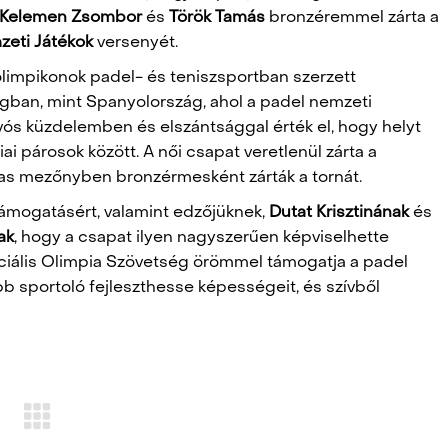
Kelemen Zsombor
és
Török Tamás
bronzéremmel zárta a
zeti Játékok
versenyét.
olimpikonok padel- és teniszsportban szerzett
ágban, mint Spanyolország, ahol a padel nemzeti
vós küzdelemben és elszántsággal érték el, hogy helyt
iai párosok között. A női csapat veretlenül zárta a
lmas mezőnyben bronzérmesként zárták a tornát.
ámogatásért, valamint edzőjüknek,
Dutat Krisztinának
és
ak
, hogy a csapat ilyen nagyszerűen képviselhette
iális Olimpia Szövetség örömmel támogatja a padel
bb sportoló fejleszthesse képességeit, és szívből