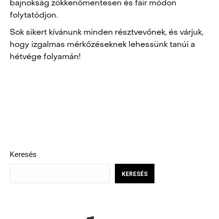
bajnokság zökkenőmentesen és fair módon
folytatódjon.
Sok sikert kívánunk minden résztvevőnek, és várjuk,
hogy izgalmas mérkőzéseknek lehessünk tanúi a
hétvége folyamán!
POST
NAVIGATION
Keresés
KERESÉS