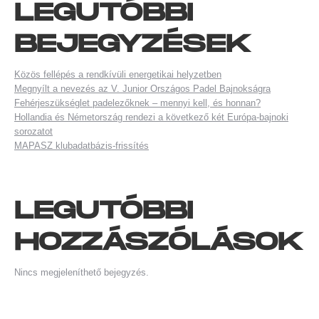
LEGUTÓBBI
BEJEGYZÉSEK
Közös fellépés a rendkívüli energetikai helyzetben
Megnyílt a nevezés az V. Junior Országos Padel Bajnokságra
Fehérjeszükséglet padelezőknek – mennyi kell, és honnan?
Hollandia és Németország rendezi a következő két Európa-bajnoki
sorozatot
MAPASZ klubadatbázis-frissítés
LEGUTÓBBI
HOZZÁSZÓLÁSOK
Nincs megjeleníthető bejegyzés.