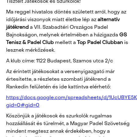
Tisztelt Játékosok és Szurkolók!
Ma reggel hivatalos döntés született arról, hogy az
időjárási viszonyok miatt életbe lép az
alternatív
játékrend
a VII. Szabadtéri Országos Padel
Bajnokságon, melynek értelmében a házigazda
GS
Tenisz & Padel Club
mellett a
Top Padel Clubban
is
lesznek mérkőzések.
A klub címe: 1122 Budapest, Szamos utca 2/c
Az érintett játékosokat a versenyigazgató már
értesítette, a részletes szombati játékrend a
Rankedin felületén és ide kattintva elérhető:
https://docs.google.com/spreadsheets/d/1UcUBYE5
gid=0#gid=0
Köszönjük a játékosok és szurkolók rugalmas
hozzáállását és türelmét, a Magyar Padel Szövetség
mindent megtesz annak érdekében, hogy a