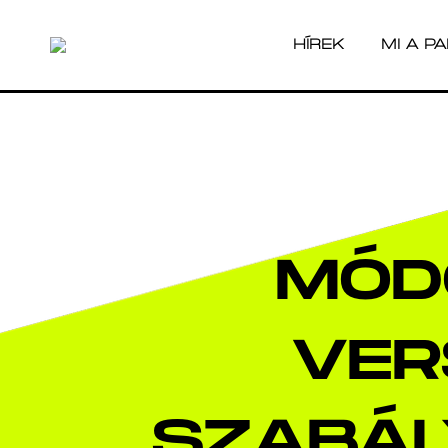
HÍREK
MI A P
HÍREK
MI A P
MÓD
VER
SZABÁL