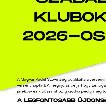
KLUBOK
2026-OS
A Magyar Padel Szövetség publikálta a verseny
versenynaptárt. A megújulás célja, hogy támoga
játékos- és klubszámhoz igazodva pedig még tö
A LEGFONTOSABB ÚJDONS