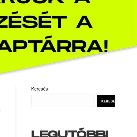
ZÉSÉT A
APTÁRRA!
Keresés
KERESÉS
t
LEGUTÓBBI