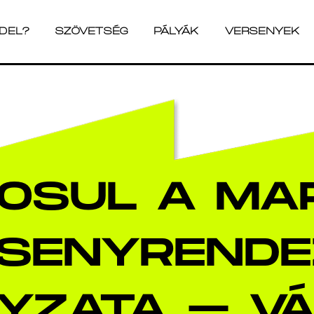
ADEL?
SZÖVETSÉG
PÁLYÁK
VERSENYEK
ADEL?
SZÖVETSÉG
PÁLYÁK
VERSENYEK
OSUL A MA
SENYRENDE
YZATA – V