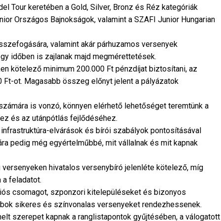
l Tour keretében a Gold, Silver, Bronz és Réz kategóriák
nior Országos Bajnokságok, valamint a SZAFI Junior Hungarian
összefogására, valamint akár párhuzamos versenyek
egy időben is zajlanak majd megmérettetések.
en kötelező minimum 200.000 Ft pénzdíjat biztosítani, az
Ft-ot. Magasabb összeg előnyt jelent a pályázatok
 számára is vonzó, könnyen elérhető lehetőséget teremtünk a
ez és az utánpótlás fejlődéséhez.
infrastruktúra-elvárások és bírói szabályok pontosításával
ára pedig még egyértelműbbé, mit vállalnak és mit kapnak
ú versenyeken hivatalos versenybíró jelenléte kötelező, míg
 a feladatot.
s csomagot, szponzori kitelepüléseket és bizonyos
klubok sikeres és színvonalas versenyeket rendezhessenek.
elt szerepet kapnak a ranglistapontok gyűjtésében, a válogatott