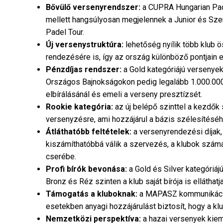
Bővülő versenyrendszer:
a CUPRA Hungarian Pade
mellett hangsúlyosan megjelennek a Junior és Sze
Padel Tour.
Új versenystruktúra:
lehetőség nyílik több klub 
rendezésére is, így az ország különböző pontjain 
Pénzdíjas rendszer:
a Gold kategóriájú versenyek
Országos Bajnokságokon pedig legalább 1.000.000 
elbírálásánál és emeli a verseny presztízsét.
Rookie kategória:
az új belépő szinttel a kezdők
versenyzésre, ami hozzájárul a bázis szélesítéséh
Átláthatóbb feltételek:
a versenyrendezési díjak, 
kiszámíthatóbbá válik a szervezés, a klubok szám
cserébe.
Profi bírók bevonása:
a Gold és Silver kategóriáj
Bronz és Réz szinten a klub saját bírója is elláthatja
Támogatás a kluboknak:
a MAPASZ kommunikáció
esetekben anyagi hozzájárulást biztosít, hogy a 
Nemzetközi perspektíva:
a hazai versenyek kiem