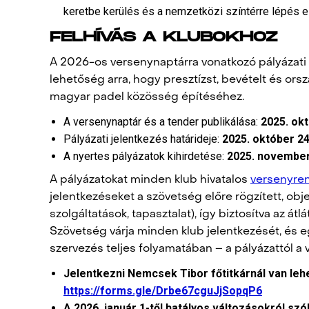
keretbe kerülés és a nemzetközi színtérre lépés e
FELHÍVÁS A KLUBOKHOZ
A 2026-os versenynaptárra vonatkozó pályázati 
lehetőség arra, hogy presztízst, bevételt és or
magyar padel közösség építéséhez.
A versenynaptár és a tender publikálása:
2025. okt
Pályázati jelentkezés határideje:
2025. október 24
A nyertes pályázatok kihirdetése:
2025. november
A pályázatokat minden klub hivatalos
versenyren
jelentkezéseket a szövetség előre rögzített, objek
szolgáltatások, tapasztalat), így biztosítva az á
Szövetség várja minden klub jelentkezését, és
szervezés teljes folyamatában – a pályázattól a
Jelentkezni Nemcsek Tibor főtitkárnál van leh
https://forms.gle/Drbe67cguJjSopqP6
A 2026. január 1-től hatályos változásokról sz