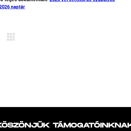
026 naptár
KÖSZÖNJÜK TÁMOGATÓINKNAK