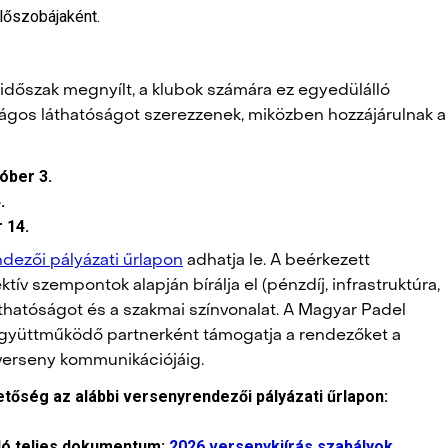
lőszobájaként.
időszak megnyílt, a klubok számára ez egyedülálló
szágos láthatóságot szerezzenek, miközben hozzájárulnak a
óber 3.
.
 14.
dezői pályázati űrlapon
adhatja le. A beérkezett
tív szempontok alapján bírálja el (pénzdíj, infrastruktúra,
tláthatóságot és a szakmai színvonalat. A Magyar Padel
 együttműködő partnerként támogatja a rendezőket a
 verseny kommunikációjáig.
etőség az alábbi versenyrendezői pályázati űrlapon:
óló teljes dokumentum:
2026 versenykiírás szabályok