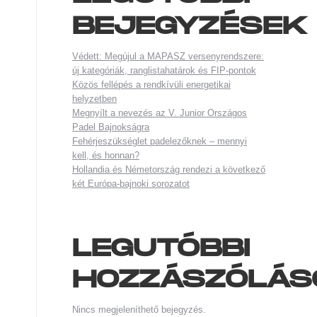
BEJEGYZÉSEK
Védett: Megújul a MAPASZ versenyrendszere:
új kategóriák, ranglistahatárok és FIP-pontok
Közös fellépés a rendkívüli energetikai
helyzetben
Megnyílt a nevezés az V. Junior Országos
Padel Bajnokságra
Fehérjeszükséglet padelezőknek – mennyi
kell, és honnan?
Hollandia és Németország rendezi a következő
két Európa-bajnoki sorozatot
LEGUTÓBBI
HOZZÁSZÓLÁS
Nincs megjeleníthető bejegyzés.