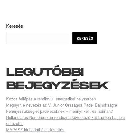
POST
NAVIGATION
Keresés
KERESÉS
LEGUTÓBBI
BEJEGYZÉSEK
Közös fellépés a rendkívüli energetikai helyzetben
Megnyílt a nevezés az V. Junior Országos Padel Bajnokságra
Fehérjeszükséglet padelezőknek – mennyi kell, és honnan?
Hollandia és Németország rendezi a következő két Európa-bajnoki
sorozatot
MAPASZ klubadatbázis-frissítés