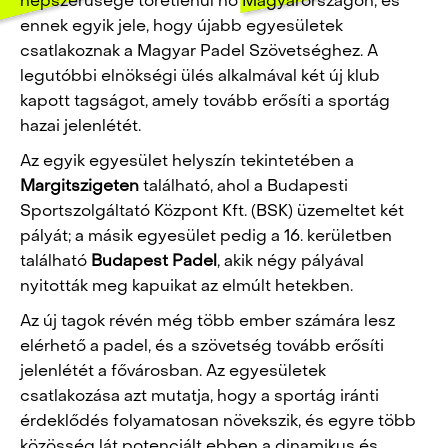
népszerűsége töretlenül nő Magyarországon, és
ennek egyik jele, hogy újabb egyesületek
csatlakoznak a Magyar Padel Szövetséghez. A
legutóbbi elnökségi ülés alkalmával két új klub
kapott tagságot, amely tovább erősíti a sportág
hazai jelenlétét.
Az egyik egyesület helyszín tekintetében a
Margitszigeten
található, ahol a Budapesti
Sportszolgáltató Központ Kft. (BSK) üzemeltet két
pályát; a másik egyesület pedig a 16. kerületben
található
Budapest Padel
, akik négy pályával
nyitották meg kapuikat az elmúlt hetekben.
Az új tagok révén még több ember számára lesz
elérhető a padel, és a szövetség tovább erősíti
jelenlétét a fővárosban. Az egyesületek
csatlakozása azt mutatja, hogy a sportág iránti
érdeklődés folyamatosan növekszik, és egyre több
közösség lát potenciált ebben a dinamikus és