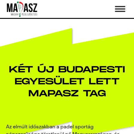
KÉT ÚJ BUDAPESTI
EGYESÜLET LETT
MAPASZ TAG
Az elmúlt időszakban a padel sportág