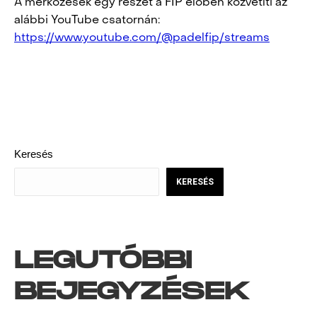
A mérkőzések egy részét a FIP élőben közvetíti az
alábbi YouTube csatornán:
https://www.youtube.com/@padelfip/streams
POST
NAVIGATION
Keresés
KERESÉS
LEGUTÓBBI
BEJEGYZÉSEK