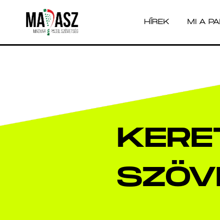
HÍREK
MI A P
HÍREK
MI A P
KERE
SZÖV