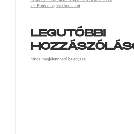
két Európa-bajnoki sorozatot
LEGUTÓBBI
HOZZÁSZÓLÁS
Nincs megjeleníthető bejegyzés.