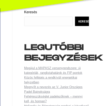
Keresés
KERESÉS
LEGUTÓBBI
BEJEGYZÉSEK
Megújul a MAPASZ versenyrendszere: új
kategóriák, ranglistahatárok és FIP-pontok
Közös fellépés a rendkívüli energetikai
helyzetben
Megnyílt a nevezés az V. Junior Országos
Padel Bajnokságra
Fehérjeszükséglet padelezőknek – mennyi
kell, és honnan?
Hollandia és Németország rendezi a következő