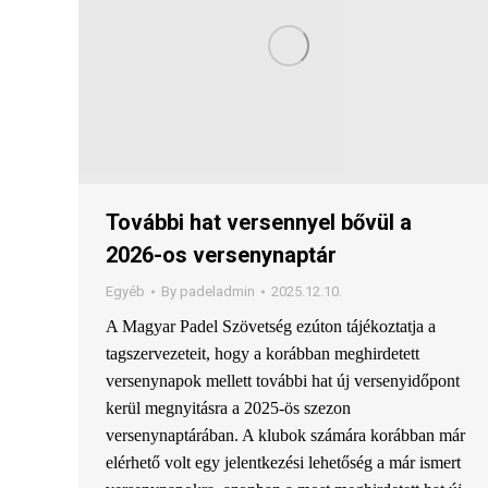
További hat versennyel bővül a
2026-os versenynaptár
Egyéb
By
padeladmin
2025.12.10.
A Magyar Padel Szövetség ezúton tájékoztatja a
tagszervezeteit, hogy a korábban meghirdetett
versenynapok mellett további hat új versenyidőpont
kerül megnyitásra a 2025-ös szezon
versenynaptárában. A klubok számára korábban már
elérhető volt egy jelentkezési lehetőség a már ismert