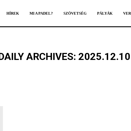
HÍREK
MI A PADEL?
SZÖVETSÉG
PÁLYÁK
VER
HÍREK
MI A PADEL?
SZÖVETSÉG
PÁLYÁK
VER
DAILY ARCHIVES:
2025.12.10