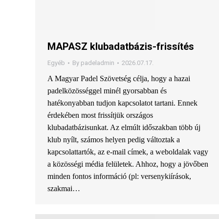
MAPASZ klubadatbázis-frissítés
Egyéb
By
padeladmin
2026.07.17.
A Magyar Padel Szövetség célja, hogy a hazai
padelközösséggel minél gyorsabban és
hatékonyabban tudjon kapcsolatot tartani. Ennek
érdekében most frissítjük országos
klubadatbázisunkat. Az elmúlt időszakban több új
klub nyílt, számos helyen pedig változtak a
kapcsolattartók, az e-mail címek, a weboldalak vagy
a közösségi média felületek. Ahhoz, hogy a jövőben
minden fontos információ (pl: versenykiírások,
szakmai…