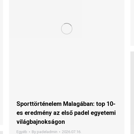
Sporttörténelem Malagában: top 10-
es eredmény az első padel egyetemi
világbajnokságon
Egyéb
By
padeladmin
2026.07.16.