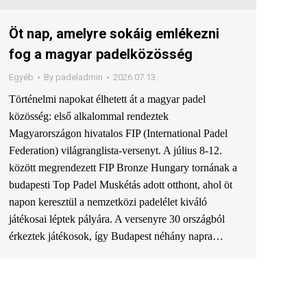
Öt nap, amelyre sokáig emlékezni
fog a magyar padelközösség
Egyéb
By
padeladmin
2026.07.13.
Történelmi napokat élhetett át a magyar padel
közösség: első alkalommal rendeztek
Magyarországon hivatalos FIP (International Padel
Federation) világranglista-versenyt. A július 8-12.
között megrendezett FIP Bronze Hungary tornának a
budapesti Top Padel Muskétás adott otthont, ahol öt
napon keresztül a nemzetközi padelélet kiváló
játékosai léptek pályára. A versenyre 30 országból
érkeztek játékosok, így Budapest néhány napra…