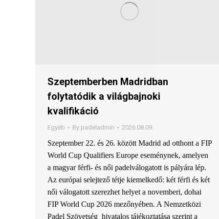
Szeptemberben Madridban
folytatódik a világbajnoki
kvalifikáció
Egyéb
By
padeladmin
2026.08.09.
Szeptember 22. és 26. között Madrid ad otthont a FIP
World Cup Qualifiers Europe eseménynek, amelyen
a magyar férfi- és női padelválogatott is pályára lép.
Az európai selejtező tétje kiemelkedő: két férfi és két
női válogatott szerezhet helyet a novemberi, dohai
FIP World Cup 2026 mezőnyében. A Nemzetközi
Padel Szövetség hivatalos tájékoztatása szerint a