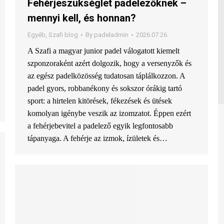
Fehérjeszükséglet padelezőknek –
mennyi kell, és honnan?
Egyéb
,
Szafi blog
By
padeladmin
2026.07.26.
A Szafi a magyar junior padel válogatott kiemelt
szponzoraként azért dolgozik, hogy a versenyzők és
az egész padelközösség tudatosan táplálkozzon. A
padel gyors, robbanékony és sokszor órákig tartó
sport: a hirtelen kitörések, fékezések és ütések
komolyan igénybe veszik az izomzatot. Éppen ezért
a fehérjebevitel a padelező egyik legfontosabb
tápanyaga. A fehérje az izmok, ízületek és…