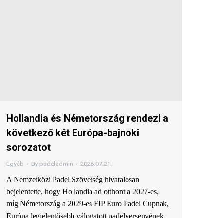
Hollandia és Németország rendezi a
következő két Európa-bajnoki
sorozatot
Egyéb
By
padeladmin
2026.07.21.
A Nemzetközi Padel Szövetség hivatalosan
bejelentette, hogy Hollandia ad otthont a 2027-es,
míg Németország a 2029-es FIP Euro Padel Cupnak,
Európa legjelentősebb válogatott padelversenyének.