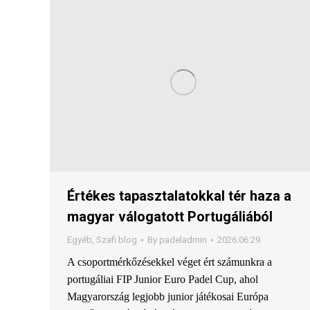
Értékes tapasztalatokkal tér haza a
magyar válogatott Portugáliából
Egyéb
,
Szafi blog
By
padeladmin
2026.06.29.
A csoportmérkőzésekkel véget ért számunkra a
portugáliai FIP Junior Euro Padel Cup, ahol
Magyarország legjobb junior játékosai Európa