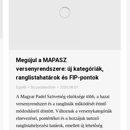
Megújul a MAPASZ
versenyrendszere: új kategóriák,
ranglistahatárok és FIP-pontok
Egyéb
By
padeladmin
2026.08.07.
A Magyar Padel Szövetség elnöksége több, a hazai
versenyrendszert és a ranglisták működését érintő
módosításról döntött. Változnak a versenykategóriák
elnevezései, pontértékei és a hozzájuk tartozó
ranglistahelyezési határok, emellett új lehetőség