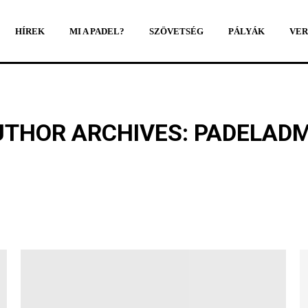
HÍREK
MI A PADEL?
SZÖVETSÉG
PÁLYÁK
VER
HÍREK
MI A PADEL?
SZÖVETSÉG
PÁLYÁK
VER
UTHOR ARCHIVES:
PADELADM