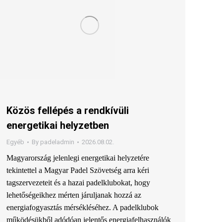
Közös fellépés a rendkívüli
energetikai helyzetben
Egyéb
By
padeladmin
2026.08.02.
Magyarország jelenlegi energetikai helyzetére
tekintettel a Magyar Padel Szövetség arra kéri
tagszervezeteit és a hazai padelklubokat, hogy
lehetőségeikhez mérten járuljanak hozzá az
energiafogyasztás mérsékléséhez. A padelklubok
működésükből adódóan jelentős energiafelhasználók