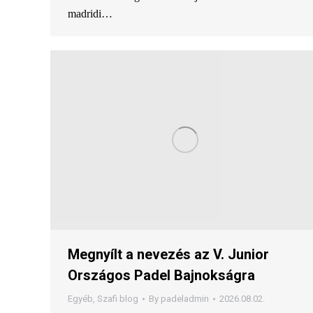
madridi…
Megnyílt a nevezés az V. Junior
Országos Padel Bajnokságra
Egyéb
,
Szafi blog
By
padeladmin
2026.08.02.