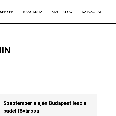
SENYEK
RANGLISTA
SZAFI BLOG
KAPCSOLAT
SENYEK
RANGLISTA
SZAFI BLOG
KAPCSOLAT
IN
Szeptember elején Budapest lesz a
padel fővárosa