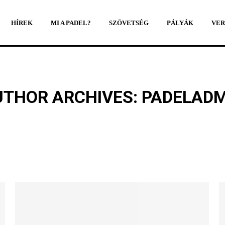
HÍREK
MI A PADEL?
SZÖVETSÉG
PÁLYÁK
VER
HÍREK
MI A PADEL?
SZÖVETSÉG
PÁLYÁK
VER
UTHOR ARCHIVES:
PADELADM