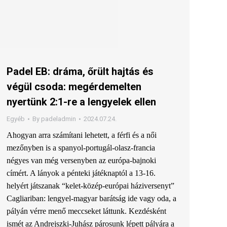
Padel EB: dráma, őrült hajtás és
végül csoda: megérdemelten
nyertünk 2:1-re a lengyelek ellen
Egyéb
By
padeladmin
2024.07.24.
Ahogyan arra számítani lehetett, a férfi és a női
mezőnyben is a spanyol-portugál-olasz-francia
négyes van még versenyben az európa-bajnoki
címért. A lányok a pénteki játéknaptól a 13-16.
helyért játszanak “kelet-közép-európai háziversenyt”
Cagliariban: lengyel-magyar barátság ide vagy oda, a
pályán vérre menő meccseket láttunk. Kezdésként
ismét az Andrejszki-Juhász párosunk lépett pályára a