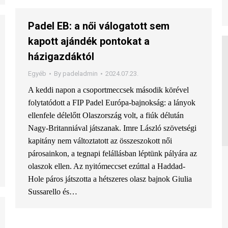
Padel EB: a női válogatott sem
kapott ajándék pontokat a
házigazdáktól
Egyéb
By
padeladmin
2024.07.23.
A keddi napon a csoportmeccsek második körével
folytatódott a FIP Padel Európa-bajnokság: a lányok
ellenfele délelőtt Olaszország volt, a fiúk délután
Nagy-Britanniával játszanak. Imre László szövetségi
kapitány nem változtatott az összeszokott női
párosainkon, a tegnapi felállásban léptünk pályára az
olaszok ellen. Az nyitómeccset ezúttal a Haddad-
Hole páros játszotta a hétszeres olasz bajnok Giulia
Sussarello és…