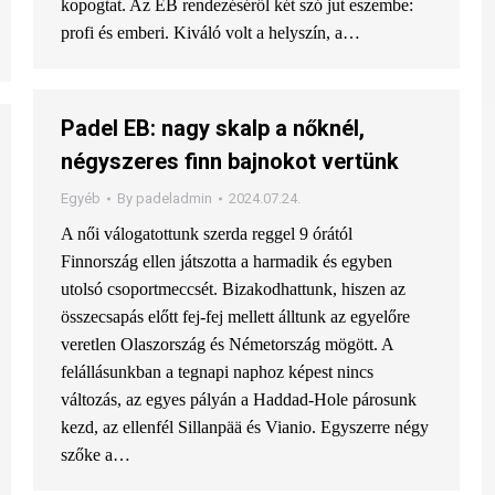
kopogtat. Az EB rendezéséről két szó jut eszembe:
profi és emberi. Kiváló volt a helyszín, a…
Padel EB: nagy skalp a nőknél,
négyszeres finn bajnokot vertünk
Egyéb
By
padeladmin
2024.07.24.
A női válogatottunk szerda reggel 9 órától
Finnország ellen játszotta a harmadik és egyben
utolsó csoportmeccsét. Bizakodhattunk, hiszen az
összecsapás előtt fej-fej mellett álltunk az egyelőre
veretlen Olaszország és Németország mögött. A
felállásunkban a tegnapi naphoz képest nincs
változás, az egyes pályán a Haddad-Hole párosunk
kezd, az ellenfél Sillanpää és Vianio. Egyszerre négy
szőke a…