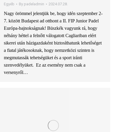
Egyéb
By
padeladmin
2024.07.28.
Nagy örömmel jelentjük be, hogy idén szeptember 2-
7. között Budapest ad otthont a II. FIP Junior Padel
Európa-bajnokságnak! Büszkék vagyunk rá, hogy
néhány héttel a felnőtt válogatott Cagliariban elért
sikerei után házigazdaként biztosíthatunk lehetőséget
a fiatal játékosoknak, hogy nemzetközi szinten is
megmutassák tehetségüket és a sport iránti
szenvedélyüket. Ez az esemény nem csak a
versenyről…