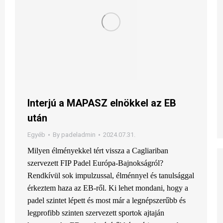
Interjú a MAPASZ elnökkel az EB
után
Egyéb
By
padeladmin
2024.07.31.
Milyen élményekkel tért vissza a Cagliariban
szervezett FIP Padel Európa-Bajnokságról?
Rendkívül sok impulzussal, élménnyel és tanulsággal
érkeztem haza az EB-ről. Ki lehet mondani, hogy a
padel szintet lépett és most már a legnépszerűbb és
legprofibb szinten szervezett sportok ajtaján