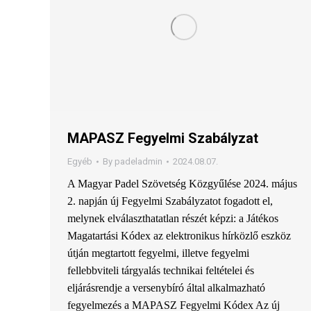
MAPASZ Fegyelmi Szabályzat
Egyéb
By
padeladmin
2024.08.07.
A Magyar Padel Szövetség Közgyűlése 2024. május
2. napján új Fegyelmi Szabályzatot fogadott el,
melynek elválaszthatatlan részét képzi: a Játékos
Magatartási Kódex az elektronikus hírközlő eszköz
útján megtartott fegyelmi, illetve fegyelmi
fellebbviteli tárgyalás technikai feltételei és
eljárásrendje a versenybíró által alkalmazható
fegyelmezés a MAPASZ Fegyelmi Kódex Az új