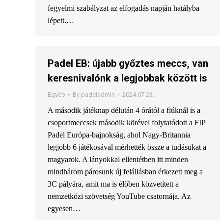
fegyelmi szabályzat az elfogadás napján hatályba
lépett.…
Padel EB: újabb győztes meccs, van
keresnivalónk a legjobbak között is
Egyéb
By
padeladmin
2024.07.23.
A második játéknap délután 4 órától a fiúknál is a
csoportmeccsek második körével folytatódott a FIP
Padel Európa-bajnokság, ahol Nagy-Britannia
legjobb 6 játékosával mérhették össze a tudásukat a
magyarok. A lányokkal ellentétben itt minden
mindhárom párosunk új felállásban érkezett meg a
3C pályára, amit ma is élőben közvetített a
nemzetközi szövetség YouTube csatornája. Az
egyesen…