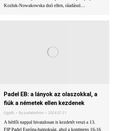
Kozluk-Nowakowska duó ellen, ráadásul…
Padel EB: a lányok az olaszokkal, a
fiúk a németek ellen kezdenek
Egyéb
By
padeladmin
2024.07.21.
A hétfői nappal hivatalosan is kezdetét veszi a 13.
FIP Padel Európa-bajnokság, ahol a kontinens 16-16