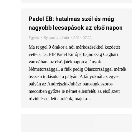
Padel EB: hatalmas szél és még
nagyobb lecsapások az első napon
Egyéb
By
padeladmin
2024.07.22.
Ma reggel 9 órakor a női mérkőzésekkel kezdetét
vette a 13. FIP Padel Európa-bajnokság Cagliari
városában, az első játéknapon a lányok
Németországgal, a fiúk pedig Olaszországgal mérték
össze a tudásukat a pályán. A lányoknál az egyes
pályán az Andrejszki-Juhász párosunk szoros
meccsben győzte le német ellenfelét: az első szett
rövidítéssel lett a miénk, majd a…