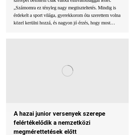
szerepet betölteni csak valódi elhivatottsággal lehet.
„Számomra ez tényleg nagy megtiszteltetés. Mindig is
érdekelt a sport világa, gyerekkorom óta szerettem volna
közel kerülni hozzá, és nagyon jó érzés, hogy most…
A hazai junior versenyek szerepe
felértékelődik a nemzetközi
megmérettetések előtt