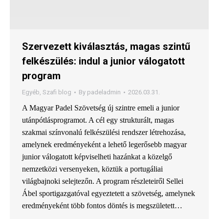
Szervezett kiválasztás, magas szintű
felkészülés: indul a junior válogatott
program
Egyéb
,
Szafi blog
By
padeladmin
2026.03.31.
A Magyar Padel Szövetség új szintre emeli a junior
utánpótlásprogramot. A cél egy strukturált, magas
szakmai színvonalú felkészülési rendszer létrehozása,
amelynek eredményeként a lehető legerősebb magyar
junior válogatott képviselheti hazánkat a közelgő
nemzetközi versenyeken, köztük a portugáliai
világbajnoki selejtezőn. A program részleteiről Sellei
Ábel sportigazgatóval egyeztetett a szövetség, amelynek
eredményeként több fontos döntés is megszületett…