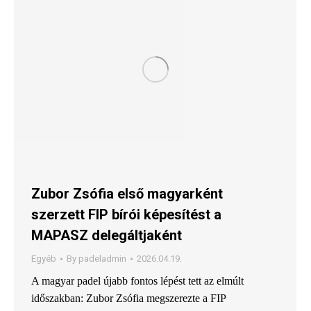
Zubor Zsófia első magyarként
szerzett FIP bírói képesítést a
MAPASZ delegáltjaként
Egyéb
By
padeladmin
2026.04.19.
A magyar padel újabb fontos lépést tett az elmúlt
időszakban: Zubor Zsófia megszerezte a FIP