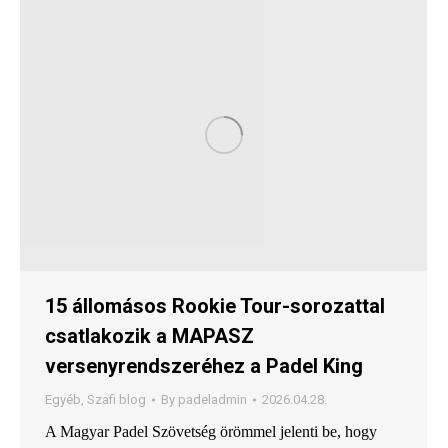
15 állomásos Rookie Tour-sorozattal
csatlakozik a MAPASZ
versenyrendszeréhez a Padel King
Egyéb
,
Szafi blog
By
padeladmin
2026.04.28.
A Magyar Padel Szövetség örömmel jelenti be, hogy