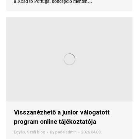
a Road to Portugal koncepció mentén…
Visszanézhető a junior válogatott
program online tájékoztatója
Egyéb
,
Szafi blog
By
padeladmin
2026.04.08.