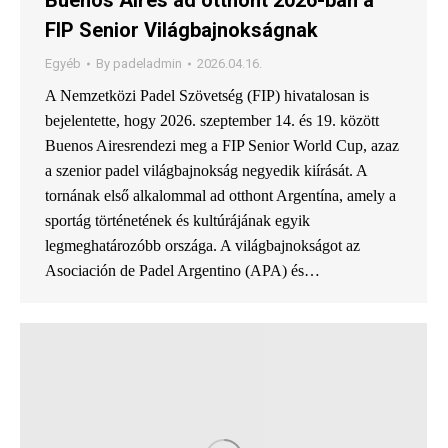
Buenos Aires ad otthont 2026-ban a
FIP Senior Világbajnokságnak
Egyéb
By
padeladmin
2026.04.16.
A Nemzetközi Padel Szövetség (FIP) hivatalosan is
bejelentette, hogy 2026. szeptember 14. és 19. között
Buenos Airesrendezi meg a FIP Senior World Cup, azaz
a szenior padel világbajnokság negyedik kiírását. A
tornának első alkalommal ad otthont Argentína, amely a
sportág történetének és kultúrájának egyik
legmeghatározóbb országa. A világbajnokságot az
Asociación de Padel Argentino (APA) és…