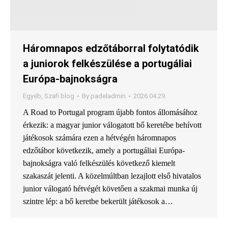
Háromnapos edzőtáborral folytatódik
a juniorok felkészülése a portugáliai
Európa-bajnokságra
Egyéb
,
Szafi blog
By
padeladmin
2026.04.29.
A Road to Portugal program újabb fontos állomásához
érkezik: a magyar junior válogatott bő keretébe behívott
játékosok számára ezen a hétvégén háromnapos
edzőtábor következik, amely a portugáliai Európa-
bajnokságra való felkészülés következő kiemelt
szakaszát jelenti. A közelmúltban lezajlott első hivatalos
junior válogató hétvégét követően a szakmai munka új
szintre lép: a bő keretbe bekerült játékosok a…