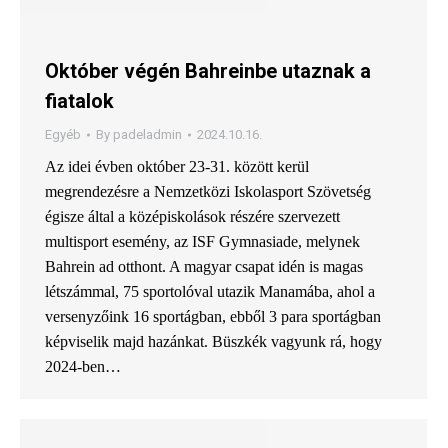
Október végén Bahreinbe utaznak a
fiatalok
Egyéb
By
padeladmin
2024.10.16.
Az idei évben október 23-31. között kerül
megrendezésre a Nemzetközi Iskolasport Szövetség
égisze által a középiskolások részére szervezett
multisport esemény, az ISF Gymnasiade, melynek
Bahrein ad otthont. A magyar csapat idén is magas
létszámmal, 75 sportolóval utazik Manamába, ahol a
versenyzőink 16 sportágban, ebből 3 para sportágban
képviselik majd hazánkat. Büszkék vagyunk rá, hogy
2024-ben…