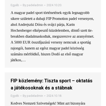
Egyéb
By
padeladmin
2024.10.20.
A magyar padel sport történetének egyik legnagyobb
sikere született a dubaji FIP Promotion padel versenyen,
ahol Andrejszki Dóra és svájci párja, Karin
Hechenberger elképesztő küzdelemben, döntő szett tie-
breakben diadalmaskodtak, megszerezve az aranyérmet.
A 5000 EUR összdíjazású verseny nemcsak a sportág
rajongói, hanem az egész magyar padel közösség
számára mérföldkő, hiszen Dodó az első magyar
játékos,…
FIP közlemény: Tiszta sport – oktatás
a játékosoknak és a stábnak
Egyéb
By
padeladmin
2024.10.18.
Kedves Nemzeti Szövetségek! Mint azt bizonyára