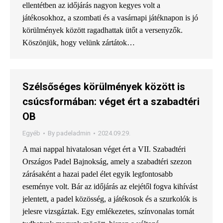
ellentétben az időjárás nagyon kegyes volt a
játékosokhoz, a szombati és a vasárnapi játéknapon is jó
körülmények között ragadhattak ütőt a versenyzők.
Köszönjük, hogy velünk zártátok…
Szélsőséges körülmények között is
csúcsformában: véget ért a szabadtéri
OB
Egyéb
By
padeladmin
2024.09.29.
A mai nappal hivatalosan véget ért a VII. Szabadtéri
Országos Padel Bajnokság, amely a szabadtéri szezon
zárásaként a hazai padel élet egyik legfontosabb
eseménye volt. Bár az időjárás az elejétől fogva kihívást
jelentett, a padel közösség, a játékosok és a szurkolók is
jelesre vizsgáztak. Egy emlékezetes, színvonalas tornát