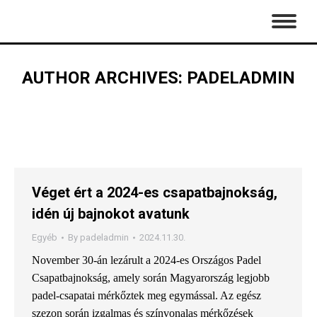
AUTHOR ARCHIVES:
PADELADMIN
Véget ért a 2024-es csapatbajnokság,
idén új bajnokot avatunk
Egyéb
By
padeladmin
2024.11.30.
November 30-án lezárult a 2024-es Országos Padel
Csapatbajnokság, amely során Magyarország legjobb
padel-csapatai mérkőztek meg egymással. Az egész
szezon során izgalmas és színvonalas mérkőzések