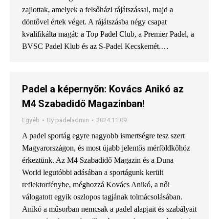
zajlottak, amelyek a felsőházi rájátszással, majd a
döntővel értek véget. A rájátszásba négy csapat
kvalifikálta magát: a Top Padel Club, a Premier Padel, a
BVSC Padel Klub és az S-Padel Kecskemét.…
Padel a képernyőn: Kovács Anikó az
M4 Szabadidő Magazinban!
Egyéb
By
padeladmin
2024.11.09.
A padel sportág egyre nagyobb ismertségre tesz szert
Magyarországon, és most újabb jelentős mérföldkőhöz
érkeztünk. Az M4 Szabadidő Magazin és a Duna
World legutóbbi adásában a sportágunk került
reflektorfénybe, méghozzá Kovács Anikó, a női
válogatott egyik oszlopos tagjának tolmácsolásában.
Anikó a műsorban nemcsak a padel alapjait és szabályait