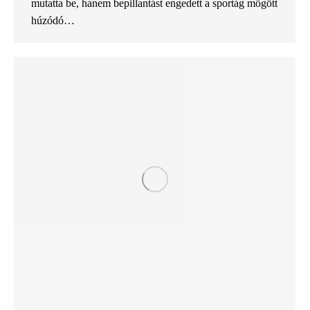
mutatta be, hanem bepillantást engedett a sportág mögött
húzódó…