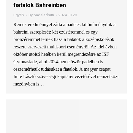
fiatalok Bahreinben
Egyéb
By
padeladmin
2024.10.28.
Remek eredménnyel zárta a padeles különítményünk a
bahreini szereplését: két ezüstéremmel és egy
bronzéremmel térnek haza a fiatalok a középiskolások
részére szervezett multisport eseményről. Az idei évben
október utolsó hetében kerül megrendezésre az ISF
Gymnasiade, ahol 2024-ben először padelben is
összemérhetik tudásukat a fiatalok. A magyar csapat
Imre László szövetségi kapitány vezetésével nemzetközi
mezőnyben is…