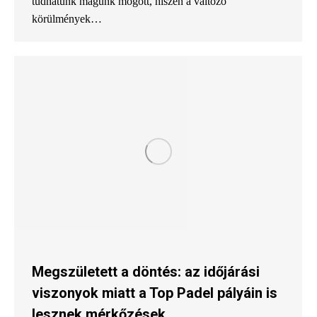
tudhatunk magunk mögött, hiszen a változó
körülmények…
Megszületett a döntés: az időjárási
viszonyok miatt a Top Padel pályáin is
lesznek mérkőzések