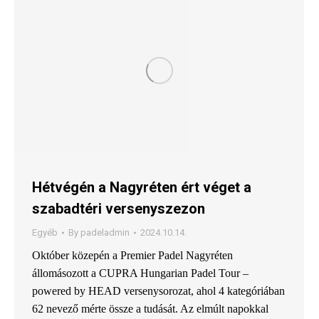
Hétvégén a Nagyréten ért véget a
szabadtéri versenyszezon
Egyéb
By
padeladmin
2024.10.14.
Október közepén a Premier Padel Nagyréten
állomásozott a CUPRA Hungarian Padel Tour –
powered by HEAD versenysorozat, ahol 4 kategóriában
62 nevező mérte össze a tudását. Az elmúlt napokkal