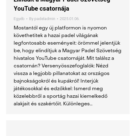
YouTube csatornája
Egyéb
By
padeladmin
2025.01.06.
Mostantól egy új platformon is nyomon
követhetitek a hazai padel világának
legfontosabb eseményeit: örömmel jelentjük
be, hogy elindítjuk a Magyar Padel Szövetség
hivatalos YouTube csatornáját. Mit találsz a
csatornán? Versenyösszefoglalók: Nézd
vissza a legjobb pillanatokat az országos
bajnokságokról és kupákról! Interjúk
játékosokkal és edzőkkel: Ismerd meg
közelebbről a sportág hazai kiemelkedő
alakjait és szakértőit. Különleges…