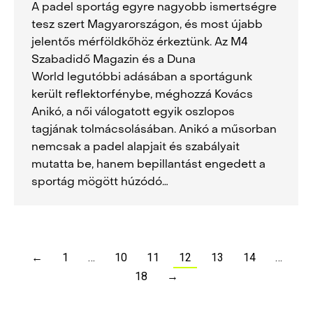
A padel sportág egyre nagyobb ismertségre
tesz szert Magyarországon, és most újabb
jelentős mérföldkőhöz érkeztünk. Az M4
Szabadidő Magazin és a Duna
World legutóbbi adásában a sportágunk
került reflektorfénybe, méghozzá Kovács
Anikó, a női válogatott egyik oszlopos
tagjának tolmácsolásában. Anikó a műsorban
nemcsak a padel alapjait és szabályait
mutatta be, hanem bepillantást engedett a
sportág mögött húzódó…
←
1
…
10
11
12
13
14
…
18
→