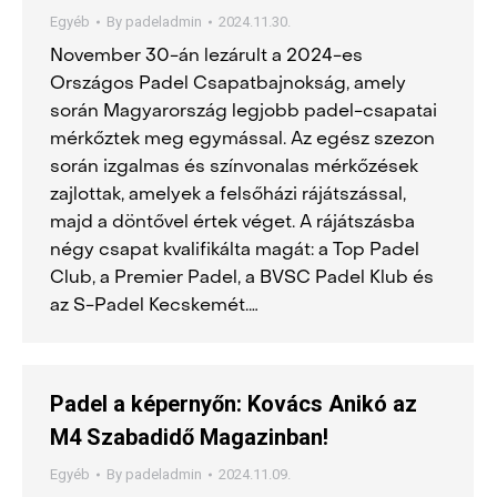
Egyéb
By
padeladmin
2024.11.30.
November 30-án lezárult a 2024-es
Országos Padel Csapatbajnokság, amely
során Magyarország legjobb padel-csapatai
mérkőztek meg egymással. Az egész szezon
során izgalmas és színvonalas mérkőzések
zajlottak, amelyek a felsőházi rájátszással,
majd a döntővel értek véget. A rájátszásba
négy csapat kvalifikálta magát: a Top Padel
Club, a Premier Padel, a BVSC Padel Klub és
az S-Padel Kecskemét.…
Padel a képernyőn: Kovács Anikó az
M4 Szabadidő Magazinban!
Egyéb
By
padeladmin
2024.11.09.