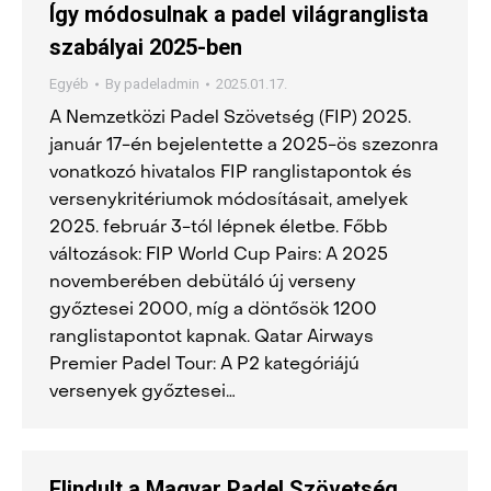
Így módosulnak a padel világranglista
szabályai 2025-ben
Egyéb
By
padeladmin
2025.01.17.
A Nemzetközi Padel Szövetség (FIP) 2025.
január 17-én bejelentette a 2025-ös szezonra
vonatkozó hivatalos FIP ranglistapontok és
versenykritériumok módosításait, amelyek
2025. február 3-tól lépnek életbe. Főbb
változások: FIP World Cup Pairs: A 2025
novemberében debütáló új verseny
győztesei 2000, míg a döntősök 1200
ranglistapontot kapnak. Qatar Airways
Premier Padel Tour: A P2 kategóriájú
versenyek győztesei…
Elindult a Magyar Padel Szövetség