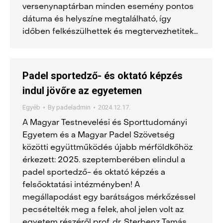
versenynaptárban minden esemény pontos
dátuma és helyszíne megtalálható, így
időben felkészülhettek és megtervezhetitek…
Padel sportedző- és oktató képzés
indul jövőre az egyetemen
Egyéb
By
padeladmin
2024.12.17.
A Magyar Testnevelési és Sporttudományi
Egyetem és a Magyar Padel Szövetség
közötti együttműködés újabb mérföldkőhöz
érkezett: 2025. szeptemberében elindul a
padel sportedző- és oktató képzés a
felsőoktatási intézményben! A
megállapodást egy barátságos mérkőzéssel
pecsételték meg a felek, ahol jelen volt az
egyetem részéről prof. dr. Sterbenz Tamás