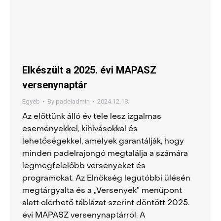
Elkészült a 2025. évi MAPASZ
versenynaptár
Egyéb
By
padeladmin
2024.12.18.
Az előttünk álló év tele lesz izgalmas
eseményekkel, kihívásokkal és
lehetőségekkel, amelyek garantálják, hogy
minden padelrajongó megtalálja a számára
legmegfelelőbb versenyeket és
programokat. Az Elnökség legutóbbi ülésén
megtárgyalta és a „Versenyek” menüpont
alatt elérhető táblázat szerint döntött 2025.
évi MAPASZ versenynaptárról. A