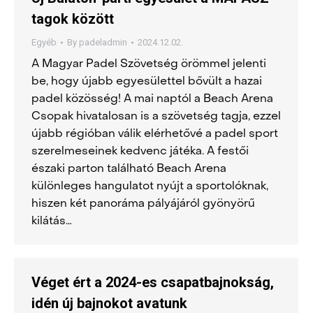
tagok között
Egyéb
By
padeladmin
2024.12.02.
A Magyar Padel Szövetség örömmel jelenti
be, hogy újabb egyesülettel bővült a hazai
padel közösség! A mai naptól a Beach Arena
Csopak hivatalosan is a szövetség tagja, ezzel
újabb régióban válik elérhetővé a padel sport
szerelmeseinek kedvenc játéka. A festői
északi parton található Beach Arena
különleges hangulatot nyújt a sportolóknak,
hiszen két panoráma pályájáról gyönyörű
kilátás…
Véget ért a 2024-es csapatbajnokság,
idén új bajnokot avatunk