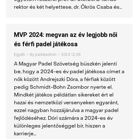
rektor és két helyettese, dr. Ökrös Csaba és…
MVP 2024: megvan az év legjobb női
és férfi padel játékosa
Egyéb
By
padeladmin
2024.12.09.
A Magyar Padel Szövetség büszkén jelenti
be, hogy a 2024-es év padel játékosa címet a
nők között Andrejszki Dóra, a férfiak között
pedig Schmidt-Bohn Zsombor nyerte el.
Mindkét játékos példátlan sikereket ért el
hazai és nemzetközi versenyeken egyaránt,
ezzel nagyban hozzájárulva a magyar padel
fejlődéséhez. Dóri számára a 2024-es év
különleges jelentőséggel bír, hiszen a
karrierje…