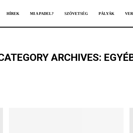
HÍREK
MI A PADEL?
SZÖVETSÉG
PÁLYÁK
VER
HÍREK
MI A PADEL?
SZÖVETSÉG
PÁLYÁK
VER
CATEGORY ARCHIVES:
EGYÉ