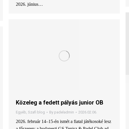
2026. június…
Közeleg a fedett pályás junior OB
Egyéb
,
Szafi blog
By
padeladmin
2026.02.06.
2026. február 14–15-én ismét a fiatal játékosoké lesz
a főszerep: a budapesti GS Tenisz & Padel Club ad