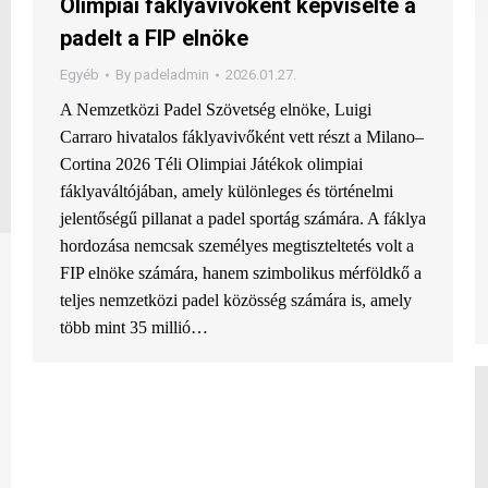
Olimpiai fáklyavivőként képviselte a
padelt a FIP elnöke
Egyéb
By
padeladmin
2026.01.27.
A Nemzetközi Padel Szövetség elnöke, Luigi
Carraro hivatalos fáklyavivőként vett részt a Milano–
Cortina 2026 Téli Olimpiai Játékok olimpiai
fáklyaváltójában, amely különleges és történelmi
jelentőségű pillanat a padel sportág számára. A fáklya
hordozása nemcsak személyes megtiszteltetés volt a
FIP elnöke számára, hanem szimbolikus mérföldkő a
teljes nemzetközi padel közösség számára is, amely
több mint 35 millió…