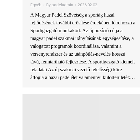
Egyéb
By
padeladmin
2026.02.02.
A Magyar Padel Szövetség a sportág hazai
fejlődésének további erősítése érdekében létrehozza a
Sportigazgató munkakört. Az új pozíció célja a
magyar padel szakmai irányításának egységesítése, a
válogatott programok koordinálása, valamint a
versenyrendszer és az utánpótlás-nevelés hosszú
távú, fenntartható fejlesztése. A sportigazgató kiemelt
feladatai Az új szakmai vezető felelősségi köre
átfogja a hazai padelélet valamennyi kulcsterületét:…