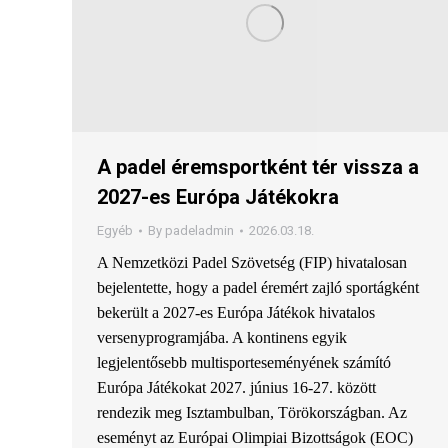
A padel éremsportként tér vissza a
2027-es Európa Játékokra
Egyéb
By
padeladmin
2026.03.18.
A Nemzetközi Padel Szövetség (FIP) hivatalosan
bejelentette, hogy a padel éremért zajló sportágként
bekerült a 2027-es Európa Játékok hivatalos
versenyprogramjába. A kontinens egyik
legjelentősebb multisporteseményének számító
Európa Játékokat 2027. június 16-27. között
rendezik meg Isztambulban, Törökországban. Az
eseményt az Európai Olimpiai Bizottságok (EOC)