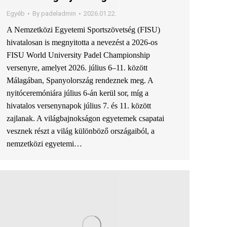
Egyéb
By
padeladmin
2026.01.22.
A Nemzetközi Egyetemi Sportszövetség (FISU)
hivatalosan is megnyitotta a nevezést a 2026-os
FISU World University Padel Championship
versenyre, amelyet 2026. július 6–11. között
Málagában, Spanyolország rendeznek meg. A
nyitóceremóniára július 6-án kerül sor, míg a
hivatalos versenynapok július 7. és 11. között
zajlanak. A világbajnokságon egyetemek csapatai
vesznek részt a világ különböző országaiból, a
nemzetközi egyetemi…