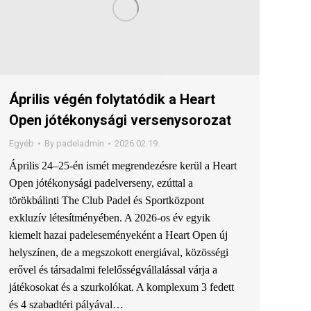
Április végén folytatódik a Heart
Open jótékonysági versenysorozat
Egyéb
By
padeladmin
2026.02.19.
Április 24–25-én ismét megrendezésre kerül a Heart
Open jótékonysági padelverseny, ezúttal a
törökbálinti The Club Padel és Sportközpont
exkluzív létesítményében. A 2026-os év egyik
kiemelt hazai padeleseményeként a Heart Open új
helyszínen, de a megszokott energiával, közösségi
erővel és társadalmi felelősségvállalással várja a
játékosokat és a szurkolókat. A komplexum 3 fedett
és 4 szabadtéri pályával…