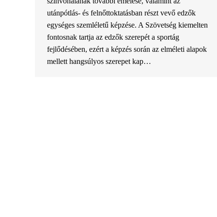
színvonalának további emelése, valamint az
utánpótlás- és felnőttoktatásban részt vevő edzők
egységes szemléletű képzése. A Szövetség kiemelten
fontosnak tartja az edzők szerepét a sportág
fejlődésében, ezért a képzés során az elméleti alapok
mellett hangsúlyos szerepet kap…