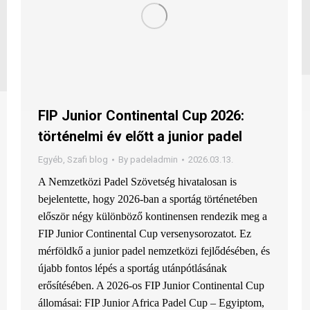
FIP Junior Continental Cup 2026:
történelmi év előtt a junior padel
Egyéb
,
Szafi blog
By
padeladmin
2026.03.13.
A Nemzetközi Padel Szövetség hivatalosan is
bejelentette, hogy 2026-ban a sportág történetében
először négy különböző kontinensen rendezik meg a
FIP Junior Continental Cup versenysorozatot. Ez
mérföldkő a junior padel nemzetközi fejlődésében, és
újabb fontos lépés a sportág utánpótlásának
erősítésében. A 2026-os FIP Junior Continental Cup
állomásai: FIP Junior Africa Padel Cup – Egyiptom,