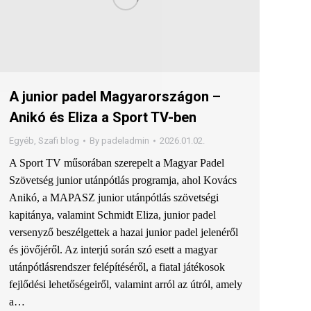
A junior padel Magyarországon –
Anikó és Eliza a Sport TV-ben
Egyéb
,
Szafi blog
By
padeladmin
2026.01.02.
A Sport TV műsorában szerepelt a Magyar Padel
Szövetség junior utánpótlás programja, ahol Kovács
Anikó, a MAPASZ junior utánpótlás szövetségi
kapitánya, valamint Schmidt Eliza, junior padel
versenyző beszélgettek a hazai junior padel jelenéről
és jövőjéről. Az interjú során szó esett a magyar
utánpótlásrendszer felépítéséről, a fiatal játékosok
fejlődési lehetőségeiről, valamint arról az útról, amely
a…